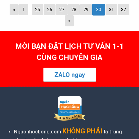
«
1
…
25
26
27
28
29
30
31
32
»
MỜI BẠN ĐẶT LỊCH TƯ VẤN 1-1
CÙNG CHUYÊN GIA
ZALO ngay
KHÔNG PHẢI
Nguonhocbong.com
là trung