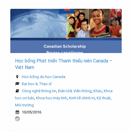
Học bổng Phát triển Thanh thiếu niên Canada –
Việt Nam
Học bổng du học Canada
Đại học & Thạc sĩ
Công nghệ thông tin
,
Điện tử& Viễn thông
,
Khác
,
Khoa
học cơ bản
,
Khoa học máy tính
,
Kinh tế-chính trị
,
Kỹ thuật
,
Môi trường
10/05/2016