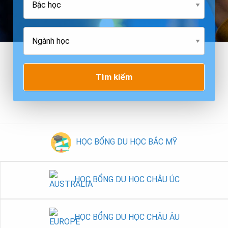
Tìm kiếm
HỌC BỔNG DU HỌC BẮC MỸ
HỌC BỔNG DU HỌC CHÂU ÚC
HỌC BỔNG DU HỌC CHÂU ÂU