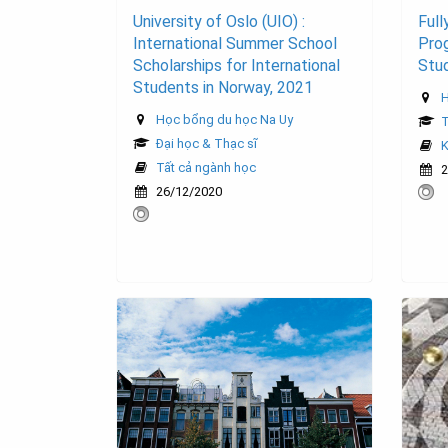
University of Oslo (UIO) :
Ful
International Summer School
Prog
Scholarships for International
Stu
Students in Norway, 2021
H
Học bổng du học Na Uy
T
Đại học & Thạc sĩ
K
Tất cả ngành học
2
26/12/2020