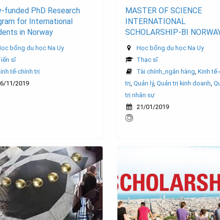
ly-funded PhD Research
MASTER OF SCIENCE
ram for International
INTERNATIONAL
dents in Norway
SCHOLARSHIP-BI NORWA
ọc bổng du học Na Uy
Học bổng du học Na Uy
iến sĩ
Thạc sĩ
inh tế-chính trị
Tài chính_ngân hàng
,
Kinh tế
6/11/2019
trị
,
Quản lý
,
Quản trị kinh doanh
,
Q
trị nhân sự
21/01/2019