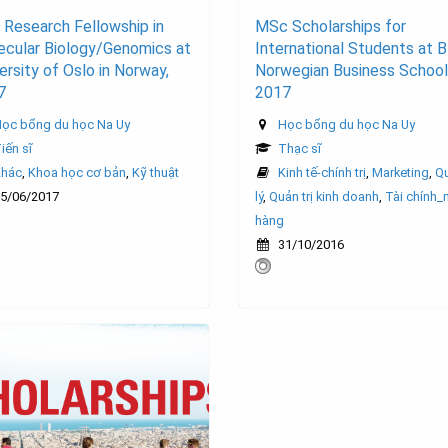
Research Fellowship in
MSc Scholarships for
ecular Biology/Genomics at
International Students at B
ersity of Oslo in Norway,
Norwegian Business School
7
2017
ọc bổng du học Na Uy
Học bổng du học Na Uy
iến sĩ
Thạc sĩ
Khác
,
Khoa học cơ bản
,
Kỹ thuật
Kinh tế-chính trị
,
Marketing
,
Q
5/06/2017
lý
,
Quản trị kinh doanh
,
Tài chính_
hàng
31/10/2016