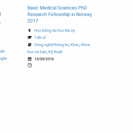
Basic Medical Sciences PhD
I
Research Fellowship in Norway,
,
2017
Học bổng du học Na Uy
Tiến sĩ
Công nghệ thông tin
,
Khác
,
Khoa
uản
học cơ bản
,
Kỹ thuật
ngân
15/09/2016