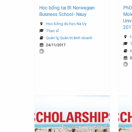
Học bổng tại BI Norwegian
PhD 
Business School- Nauy
Mol
Univ
Học bổng du học Na Uy
201
Thạc sĩ
H
Quản lý
,
Quản trị kinh doanh
T
24/11/2017
0