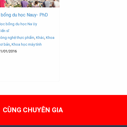
 bổng du học Nauy- PhD
ọc bổng du học Na Uy
iến sĩ
ông nghệ thực phẩm
,
Khác
,
Khoa
cơ bản
,
Khoa học máy tính
1/01/2016
1 CÙNG CHUYÊN GIA