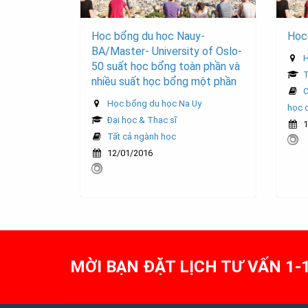
Học bổng du học Nauy-
Học
BA/Master- University of Oslo-
H
50 suất học bổng toàn phần và
T
nhiều suất học bổng một phần
C
Học bổng du học Na Uy
học 
Đại học & Thạc sĩ
1
Tất cả ngành học
12/01/2016
MỜI BẠN ĐẶT LỊCH TƯ VẤN 1-