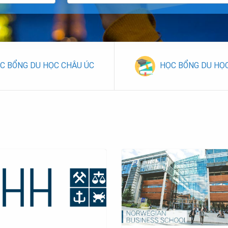
C BỔNG DU HỌC CHÂU ÚC
HỌC BỔNG DU HỌ