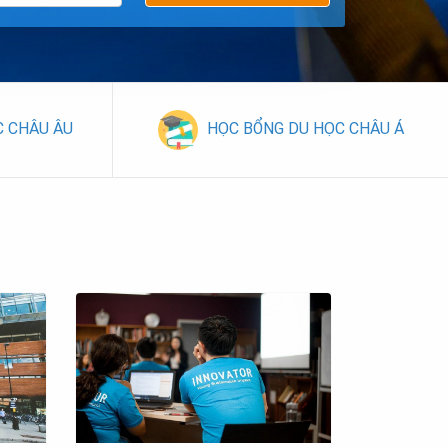
C CHÂU ÂU
HỌC BỔNG DU HỌC CHÂU Á