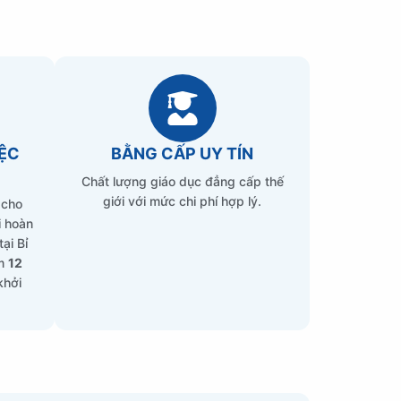
IỆC
BẰNG CẤP UY TÍN
Chất lượng giáo dục đẳng cấp thế
giới với mức chi phí hợp lý.
cho
i hoàn
ại Bỉ
êm
12
khởi