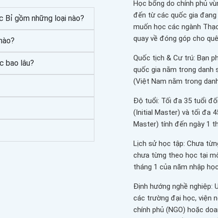
Học bổng do chính phủ vùn
đến từ các quốc gia đang
c Bỉ gồm những loại nào?
muốn học các ngành Thạc 
quay về đóng góp cho quê
 nào?
Quốc tịch & Cư trú: Bạn ph
c bao lâu?
quốc gia nằm trong danh s
(Việt Nam nằm trong danh
Độ tuổi: Tối đa 35 tuổi đ
(Initial Master) và tối đa
Master) tính đến ngày 1 t
Lịch sử học tập: Chưa từn
chưa từng theo học tại mộ
tháng 1 của năm nhập học
Định hướng nghề nghiệp: Ư
các trường đại học, viện n
chính phủ (NGO) hoặc doan