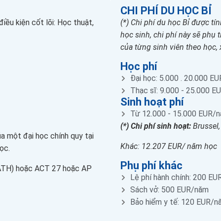
CHI PHÍ DU HỌC BỈ
ều kiện cốt lõi: Học thuật,
(*) Chi phí du học Bỉ được tí
học sinh, chi phí này sẽ phụ
của từng sinh viên theo học, x
Học phí
Đại học: 5.000 . 20.000 E
Thạc sĩ: 9.000 - 25.000 
Sinh hoạt phí
Từ 12.000 - 15.000 EUR/
(*) Chi phí sinh hoạt:
Brussel,
a một đại học chính quy tại
Khác: 12.207 EUR/ năm học
ọc.
Phụ phí khác
ATH) hoặc ACT 27 hoặc AP
Lệ phí hành chính: 200 EU
Sách vở: 500 EUR/năm
Bảo hiểm y tế: 120 EUR/n