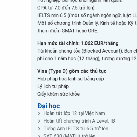
Tốt nghiệp Đại học khối ngành liên quan.
GPA từ 7.0 đến 7.5 trở lên).
IELTS min 6.5 ((một số ngành ngôn ngữ, luật L
Một số chương trình Quản lý, Kinh tế hoặc Kỹ 
thêm điểm GMAT hoặc GRE.
Hạn mức tài chính: 1.062 EUR/tháng
Tài khoản phong tỏa (Blocked Account): Bạn ch
phí cho 1 năm học (12 tháng), tương đương 12
Visa (Type D) gồm các thủ tục
Hợp pháp hóa lãnh sự bằng cấp
Lý lịch tư pháp
Giấy khám sức khỏe
Đại học
Hoàn tất lớp 12 tại Việt Nam
Hoàn tất chương trình A Level, IB
Tiếng Anh IELTS từ 6.5 trở lên
SAT 630 (MATH) trở lên