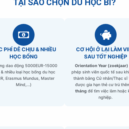
TẠI SAO CHỌN DU HỌC BỈ?
 PHÍ DỄ CHỊU & NHIỀU
CƠ HỘI Ở LẠI LÀM V
HỌC BỔNG
SAU TỐT NGHIỆP
ng dao động 5000EUR-15000
Orientation Year (zoekjaar)
& nhiều loại học bổng du học
phép sinh viên quốc tế sau kh
IR, Erasmus Mundus, Master
thành bằng Cử nhân/Thạc sĩ t
Mind,...)
được gia hạn thẻ cư trú th
tháng
để tìm việc làm hoặc 
nghiệp.