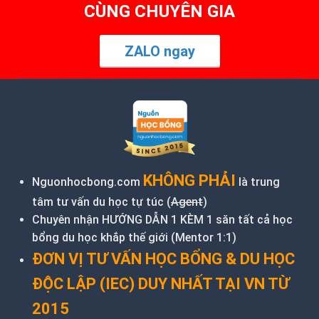
CÙNG CHUYÊN GIA
ZALO ngay
KHÔNG PHẢI
Nguonhocbong.com
là trung
tâm tư vấn du học tự túc (
Agent
)
Chuyên nhận HƯỚNG DẪN 1 KÈM 1 săn tất cả học
bổng du học khắp thế giới (Mentor 1:1)
ĐƠN VỊ TƯ VẤN HỌC BỔNG & DU HỌC
ĐỘC LẬP (IEC) DUY NHẤT TẠI VN TỪ
2015