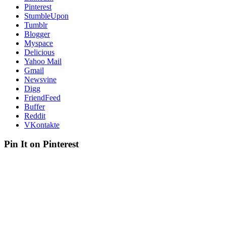
Pinterest
StumbleUpon
Tumblr
Blogger
Myspace
Delicious
Yahoo Mail
Gmail
Newsvine
Digg
FriendFeed
Buffer
Reddit
VKontakte
Pin It on Pinterest