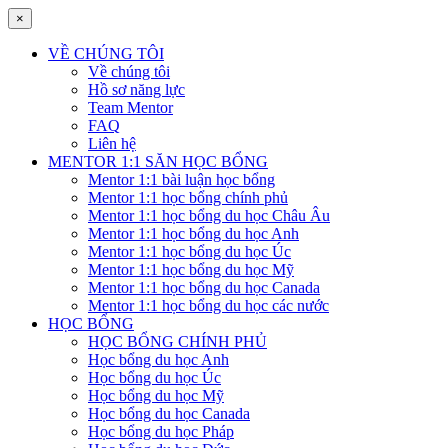
×
VỀ CHÚNG TÔI
Về chúng tôi
Hồ sơ năng lực
Team Mentor
FAQ
Liên hệ
MENTOR 1:1 SĂN HỌC BỔNG
Mentor 1:1 bài luận học bổng
Mentor 1:1 học bổng chính phủ
Mentor 1:1 học bổng du học Châu Âu
Mentor 1:1 học bổng du học Anh
Mentor 1:1 học bổng du học Úc
Mentor 1:1 học bổng du học Mỹ
Mentor 1:1 học bổng du học Canada
Mentor 1:1 học bổng du học các nước
HỌC BỔNG
HỌC BỔNG CHÍNH PHỦ
Học bổng du học Anh
Học bổng du học Úc
Học bổng du học Mỹ
Học bổng du học Canada
Học bổng du học Pháp