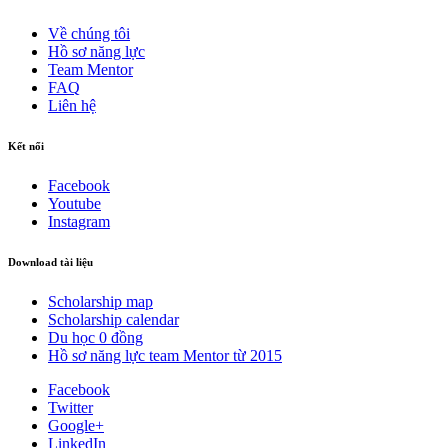
Về chúng tôi
Hồ sơ năng lực
Team Mentor
FAQ
Liên hệ
Kết nối
Facebook
Youtube
Instagram
Download tài liệu
Scholarship map
Scholarship calendar
Du học 0 đồng
Hồ sơ năng lực team Mentor từ 2015
Facebook
Twitter
Google+
LinkedIn