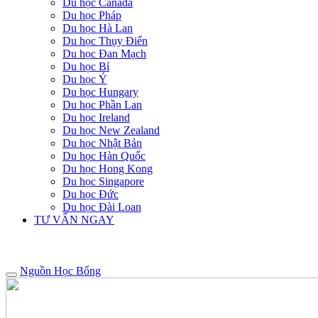
Du học Canada
Du học Pháp
Du học Hà Lan
Du học Thụy Điển
Du học Đan Mạch
Du học Bỉ
Du học Ý
Du học Hungary
Du học Phần Lan
Du học Ireland
Du học New Zealand
Du học Nhật Bản
Du học Hàn Quốc
Du học Hong Kong
Du học Singapore
Du học Đức
Du học Đài Loan
TƯ VẤN NGAY
Nguồn Học Bổng