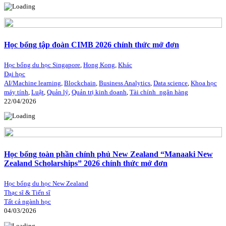
Học bổng tập đoàn CIMB 2026 chính thức mở đơn
Học bổng du học Singapore
,
Hong Kong
,
Khác
Đại học
AI/Machine learning
,
Blockchain
,
Business Analytics
,
Data science
,
Khoa học
máy tính
,
Luật
,
Quản lý
,
Quản trị kinh doanh
,
Tài chính_ngân hàng
22/04/2026
Học bổng toàn phần chính phủ New Zealand “Manaaki New
Zealand Scholarships” 2026 chính thức mở đơn
Học bổng du học New Zealand
Thạc sĩ & Tiến sĩ
Tất cả ngành học
04/03/2026