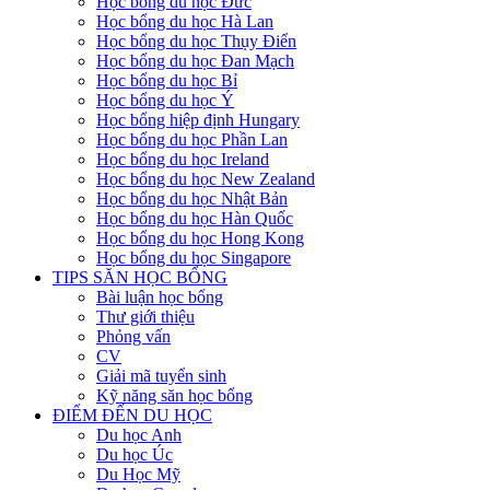
Học bổng du học Đức
Học bổng du học Hà Lan
Học bổng du học Thụy Điển
Học bổng du học Đan Mạch
Học bổng du học Bỉ
Học bổng du học Ý
Học bổng hiệp định Hungary
Học bổng du học Phần Lan
Học bổng du học Ireland
Học bổng du học New Zealand
Học bổng du học Nhật Bản
Học bổng du học Hàn Quốc
Học bổng du học Hong Kong
Học bổng du học Singapore
TIPS SĂN HỌC BỔNG
Bài luận học bổng
Thư giới thiệu
Phỏng vấn
CV
Giải mã tuyển sinh
Kỹ năng săn học bổng
ĐIỂM ĐẾN DU HỌC
Du học Anh
Du học Úc
Du Học Mỹ