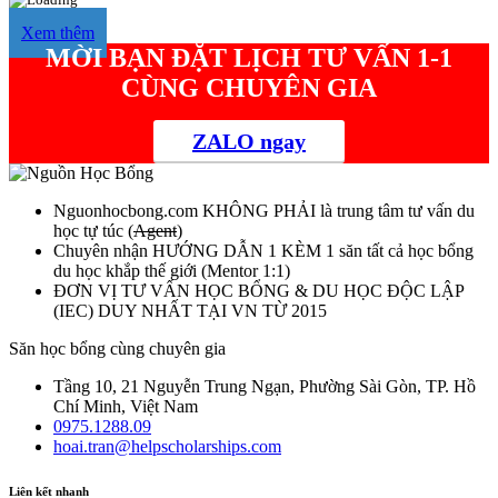
Xem thêm
MỜI BẠN ĐẶT LỊCH TƯ VẤN 1-1
CÙNG CHUYÊN GIA
ZALO ngay
Nguonhocbong.com
KHÔNG PHẢI
là trung tâm tư vấn du
học tự túc (
Agent
)
Chuyên nhận HƯỚNG DẪN 1 KÈM 1 săn tất cả học bổng
du học khắp thế giới (Mentor 1:1)
ĐƠN VỊ TƯ VẤN HỌC BỔNG & DU HỌC ĐỘC LẬP
(IEC) DUY NHẤT TẠI VN TỪ 2015
Săn học bổng cùng chuyên gia
Tầng 10, 21 Nguyễn Trung Ngạn, Phường Sài Gòn, TP. Hồ
Chí Minh, Việt Nam
0975.1288.09
hoai.tran@helpscholarships.com
Liên kết nhanh