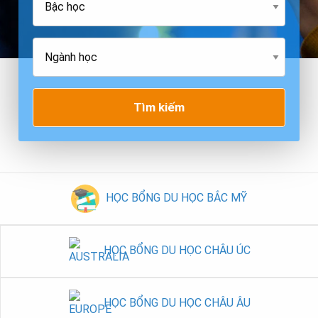
Tìm kiếm
HỌC BỔNG DU HỌC BẮC MỸ
HỌC BỔNG DU HỌC CHÂU ÚC
HỌC BỔNG DU HỌC CHÂU ÂU