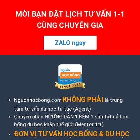
MỜI BẠN ĐẶT LỊCH TƯ VẤN 1-1
CÙNG CHUYÊN GIA
ZALO ngay
KHÔNG PHẢI
Nguonhocbong.com
là trung
tâm tư vấn du học tự túc (
Agent
)
Chuyên nhận HƯỚNG DẪN 1 KÈM 1 săn tất cả học
bổng du học khắp thế giới (Mentor 1:1)
ĐƠN VỊ TƯ VẤN HỌC BỔNG & DU HỌC