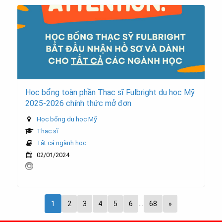
Học bổng toàn phần Thạc sĩ Fulbright du học Mỹ
2025-2026 chính thức mở đơn
Học bổng du học Mỹ
Thạc sĩ
Tất cả ngành học
02/01/2024
1
2
3
4
5
6
…
68
»