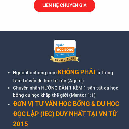
LIÊN HỆ CHUYÊN GIA
KHÔNG PHẢI
Nguonhocbong.com
là trung
tâm tư vấn du học tự túc (
Agent
)
Chuyên nhận HƯỚNG DẪN 1 KÈM 1 săn tất cả học
bổng du học khắp thế giới (Mentor 1:1)
ĐƠN VỊ TƯ VẤN HỌC BỔNG & DU HỌC
ĐỘC LẬP (IEC) DUY NHẤT TẠI VN TỪ
2015