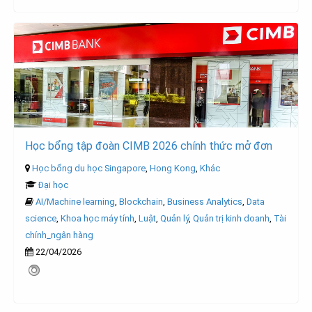
Học bổng tập đoàn CIMB 2026 chính thức mở đơn
Học bổng du học Singapore
,
Hong Kong
,
Khác
Đại học
AI/Machine learning
,
Blockchain
,
Business Analytics
,
Data
science
,
Khoa học máy tính
,
Luật
,
Quản lý
,
Quản trị kinh doanh
,
Tài
chính_ngân hàng
22/04/2026