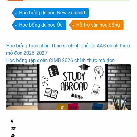
Học bổng du học New Zealand
Học bổng du học Úc
Hỗ trợ săn học bổng
Post
Học bổng toàn phần Thạc sĩ chính phủ Úc AAS chính thức
mở đơn 2026-2027
navigation
Học bổng tập đoàn CIMB 2026 chính thức mở đơn