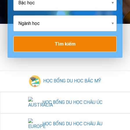
Tìm kiếm
HỌC BỔNG DU HỌC BẮC MỸ
HỌC BỔNG DU HỌC CHÂU ÚC
HỌC BỔNG DU HỌC CHÂU ÂU