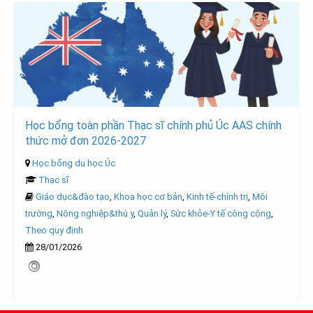
Học bổng toàn phần Thạc sĩ chính phủ Úc AAS chính
thức mở đơn 2026-2027
Học bổng du học Úc
Thạc sĩ
Giáo dục&đào tạo
,
Khoa học cơ bản
,
Kinh tế-chính trị
,
Môi
trường
,
Nông nghiệp&thú y
,
Quản lý
,
Sức khỏe-Y tế công cộng
,
Theo quy định
28/01/2026