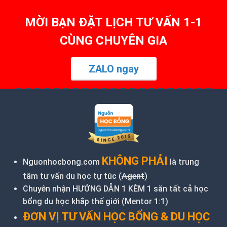
MỜI BẠN ĐẶT LỊCH TƯ VẤN 1-1
CÙNG CHUYÊN GIA
ZALO ngay
KHÔNG PHẢI
Nguonhocbong.com
là trung
tâm tư vấn du học tự túc (
Agent
)
Chuyên nhận HƯỚNG DẪN 1 KÈM 1 săn tất cả học
bổng du học khắp thế giới (Mentor 1:1)
ĐƠN VỊ TƯ VẤN HỌC BỔNG & DU HỌC