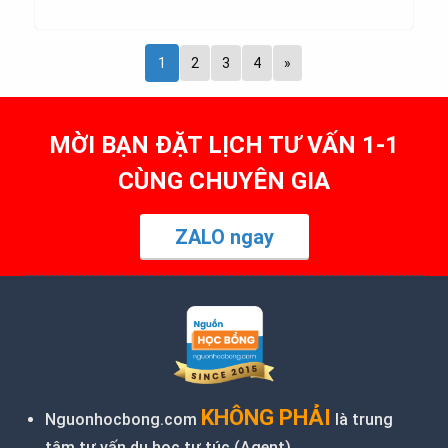
1
2
3
4
»
MỜI BẠN ĐẶT LỊCH TƯ VẤN 1-1
CÙNG CHUYÊN GIA
ZALO ngay
KHÔNG PHẢI
Nguonhocbong.com
là trung
tâm tư vấn du học tự túc (
Agent
)