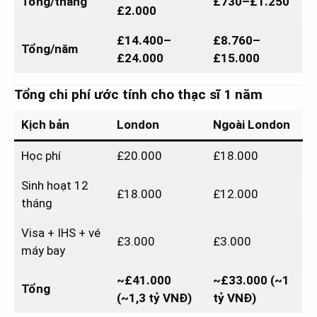
Tổng/tháng
£730–£1.250
£2.000
£14.400–
£8.760–
Tổng/năm
£24.000
£15.000
Tổng chi phí ước tính cho thạc sĩ 1 năm
Kịch bản
London
Ngoài London
Học phí
£20.000
£18.000
Sinh hoạt 12
£18.000
£12.000
tháng
Visa + IHS + vé
£3.000
£3.000
máy bay
~£41.000
~£33.000 (~1
Tổng
(~1,3 tỷ VNĐ)
tỷ VNĐ)