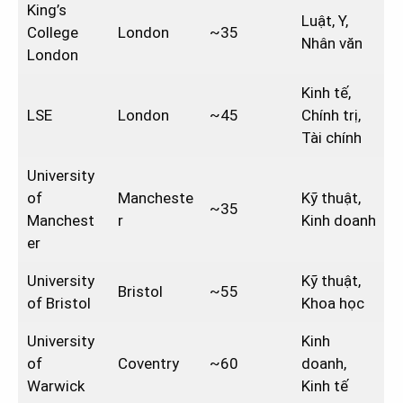
King’s
Luật, Y,
College
London
~35
Nhân văn
London
Kinh tế,
LSE
London
~45
Chính trị,
Tài chính
University
of
Mancheste
Kỹ thuật,
~35
Manchest
r
Kinh doanh
er
University
Kỹ thuật,
Bristol
~55
of Bristol
Khoa học
University
Kinh
of
Coventry
~60
doanh,
Warwick
Kinh tế