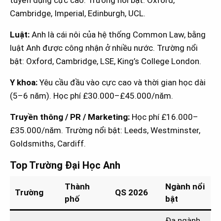
tuyển dụng cực cao. Trường nổi bật: Oxford,
Cambridge, Imperial, Edinburgh, UCL.
Luật:
Anh là cái nôi của hệ thống Common Law, bằng
luật Anh được công nhận ở nhiều nước. Trường nổi
bật: Oxford, Cambridge, LSE, King’s College London.
Y khoa:
Yêu cầu đầu vào cực cao và thời gian học dài
(5–6 năm). Học phí £30.000–£45.000/năm.
Truyền thông / PR / Marketing:
Học phí £16.000–
£35.000/năm. Trường nổi bật: Leeds, Westminster,
Goldsmiths, Cardiff.
Top Trường Đại Học Anh
Thành
Ngành nổi
Trường
QS 2026
phố
bật
Đa ngành,