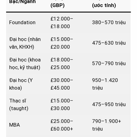
Bậc/Ngành
(GBP)
(ước tính)
£12.000–
Foundation
380–570 triệu
£18.000
Đại học (nhân
£15.000–
475–630 triệu
văn, KHXH)
£20.000
Đại học (khoa
£18.000–
570–790 triệu
học, kỹ thuật)
£25.000
Đại học (Y
£30.000–
950–1.420
khoa)
£45.000
triệu
Thạc sĩ
£15.000–
475–950 triệu
(taught)
£30.000
£25.000–
790–1.900+
MBA
£60.000+
triệu