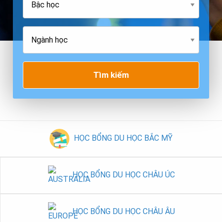
Tìm kiếm
HỌC BỔNG DU HỌC BẮC MỸ
HỌC BỔNG DU HỌC CHÂU ÚC
HỌC BỔNG DU HỌC CHÂU ÂU