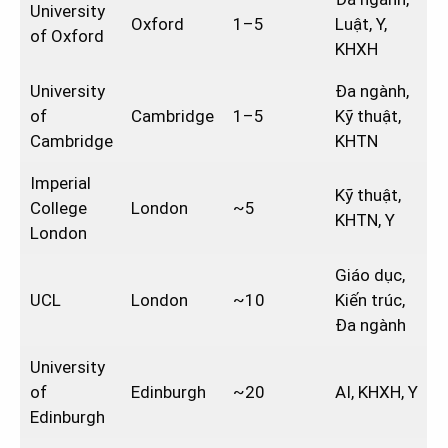
University
Oxford
1–5
Luật, Y,
of Oxford
KHXH
University
Đa ngành,
of
Cambridge
1–5
Kỹ thuật,
Cambridge
KHTN
Imperial
Kỹ thuật,
College
London
~5
KHTN, Y
London
Giáo dục,
UCL
London
~10
Kiến trúc,
Đa ngành
University
of
Edinburgh
~20
AI, KHXH, Y
Edinburgh