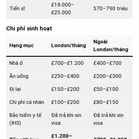
£18.000–
Tiến sĩ
570–790 triệu
£25.000
Chi phí sinh hoạt
Ngoài
Hạng mục
London/tháng
London/tháng
Nhà ở
£700–£1.200
£400–£700
Ăn uống
£250–£400
£200–£300
Đi lại
£150–£200
£50–£100
Chi phí cá nhân
£100–£200
£80–£150
Bảo hiểm y tế
Đã trả khi xin
Đã trả khi xin
(IHS)
visa
visa
£1.200–