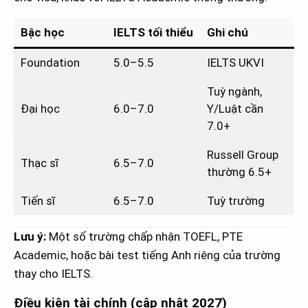
Bậc học
IELTS tối thiểu
Ghi chú
Foundation
5.0–5.5
IELTS UKVI
Tuỳ ngành,
Đại học
6.0–7.0
Y/Luật cần
7.0+
Russell Group
Thạc sĩ
6.5–7.0
thường 6.5+
Tiến sĩ
6.5–7.0
Tuỳ trường
Lưu ý:
Một số trường chấp nhận TOEFL, PTE
Academic, hoặc bài test tiếng Anh riêng của trường
thay cho IELTS.
Điều kiện tài chính (cập nhật 2027)