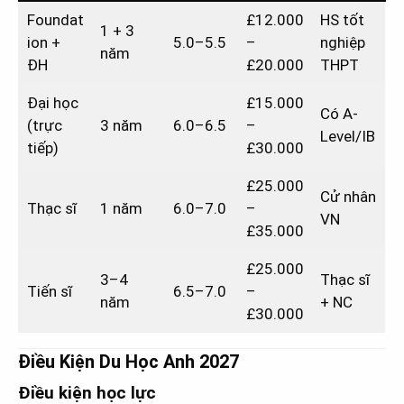
Foundat
£12.000
HS tốt
1 + 3
ion +
5.0–5.5
–
nghiệp
năm
ĐH
£20.000
THPT
Đại học
£15.000
Có A-
(trực
3 năm
6.0–6.5
–
Level/IB
tiếp)
£30.000
£25.000
Cử nhân
Thạc sĩ
1 năm
6.0–7.0
–
VN
£35.000
£25.000
3–4
Thạc sĩ
Tiến sĩ
6.5–7.0
–
năm
+ NC
£30.000
Điều Kiện Du Học Anh 2027
Điều kiện học lực