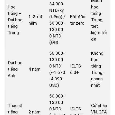
Muốn
34.000
Học
học
NTD/kỳ
tiếng +
tiếng
1-2 + 4
(tiếng) /
Bắt đầu
Đại học
Trung,
năm
50.000-
từ zero
tiếng
tiết
130.00
Trung
kiệm tối
0 NTD
đa
(ĐH)
50.000-
Không
130.00
học
Đại học
0 NTD
IELTS
tiếng
tiếng
4 năm
(~1.570
6.0+
Trung,
Anh
-4.090
nhanh
USD)
nhất
50.000-
130.00
Thạc sĩ
Cử nhân
0 NTD
IELTS
tiếng
2 năm
VN, GPA