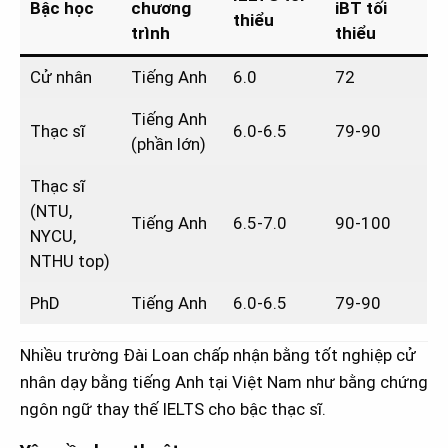
Bậc học
chương
iBT tối
thiểu
trình
thiểu
Cử nhân
Tiếng Anh
6.0
72
Tiếng Anh
Thạc sĩ
6.0-6.5
79-90
(phần lớn)
Thạc sĩ
(NTU,
Tiếng Anh
6.5-7.0
90-100
NYCU,
NTHU top)
PhD
Tiếng Anh
6.0-6.5
79-90
Nhiều trường Đài Loan chấp nhận bằng tốt nghiệp cử
nhân dạy bằng tiếng Anh tại Việt Nam như bằng chứng
ngôn ngữ thay thế IELTS cho bậc thạc sĩ.