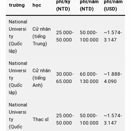
phí/kỳ
phí/năm
phí/năm
trường
học
(NTD)
(NTD)
(USD)
National
Universi
Cử nhân
25.000-
50.000-
~1.574-
ty
(tiếng
50.000
100.000
3.147
(Quốc
Trung)
lập)
National
Universi
Cử nhân
30.000-
60.000-
~1.888-
ty
(tiếng
65.000
130.000
4.090
(Quốc
Anh)
lập)
National
Universi
25.000-
50.000-
~1.574-
ty
Thạc sĩ
50.000
100.000
3.147
(Quốc