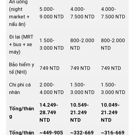
Ăn uống
(night
5.000-
4.000-
4.000-
market +
9.000 NTD
7.500 NTD
7.500 NTD
nấu ăn)
Đi lại (MRT
1.500-
800-2.000
800-2.000
+ bus + xe
3.000 NTD
NTD
NTD
máy)
Bảo hiểm y
749 NTD
749 NTD
749 NTD
tế (NHI)
Chi phí cá
2.000-
1.500-
1.500-
nhân
4.000 NTD
3.000 NTD
3.000 NTD
14.249-
10.549-
10.049-
Tổng/thán
28.749
21.249
21.249
g
NTD
NTD
NTD
Tổng/thán
~449-905
~332-669
~316-669