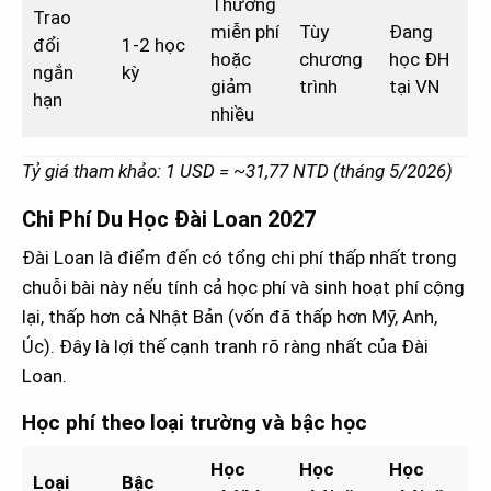
Thường
Trao
miễn phí
Tùy
Đang
đổi
1-2 học
hoặc
chương
học ĐH
ngắn
kỳ
giảm
trình
tại VN
hạn
nhiều
Tỷ giá tham khảo: 1 USD = ~31,77 NTD (tháng 5/2026)
Chi Phí Du Học Đài Loan 2027
Đài Loan là điểm đến có tổng chi phí thấp nhất trong
chuỗi bài này nếu tính cả học phí và sinh hoạt phí cộng
lại, thấp hơn cả Nhật Bản (vốn đã thấp hơn Mỹ, Anh,
Úc). Đây là lợi thế cạnh tranh rõ ràng nhất của Đài
Loan.
Học phí theo loại trường và bậc học
Học
Học
Học
Loại
Bậc