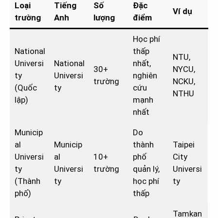
Loại
Tiếng
Số
Đặc
Ví dụ
trường
Anh
lượng
điểm
Học phí
National
thấp
NTU,
Universi
National
nhất,
30+
NYCU,
ty
Universi
nghiên
trường
NCKU,
(Quốc
ty
cứu
NTHU
lập)
mạnh
nhất
Municip
Do
al
Municip
thành
Taipei
Universi
al
10+
phố
City
ty
Universi
trường
quản lý,
Universi
(Thành
ty
học phí
ty
phố)
thấp
Tamkan