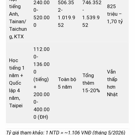
240.00
506.35
746.352
tiếng
825
0-
2-
-
Anh,
triệu –
520.00
1.019.9
1.539.9
Tainan/
1,70 tỷ
0
52
52
Taichun
g, KTX
112.00
0-
Học
136.00
tiếng 1
0
Vẫn
năm +
Tổng
(tiếng)
Toàn bộ
thấp
Quốc
thêm
+
5 năm
hơn
lập 4
15-20%
200.00
Nhật
năm,
0-
Taipei
400.00
0 (ĐH)
Tỷ giá tham khảo: 1 NTD = ~1.106 VNĐ (tháng 5/2026)