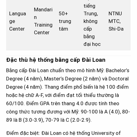
tiếng
Mandari
Langua
50+
Trung,
NTNU
n
ge
trung
không
MTC,
Training
Center
tâm
cấp
Shi-Da
Center
bằng
đại học
Đặc thù hệ thống bằng cấp Đài Loan
Bằng cấp Đài Loan chuẩn theo mô hình Mỹ: Bachelor’s
Degree (4 năm), Master’s Degree (2 năm) và Doctoral
Degree (4 năm). Thang điểm phổ biến là hệ 100 điểm
hoặc hệ chữ A-F, với điểm đạt tối thiểu thường là
60/100. Điểm GPA trên thang 4.0 được tính theo
công thức tương đương với Mỹ: 90-100 là A (4.0), 80-
89 là B (3.0-3.9), 70-79 là C (2.0-2.9).
Điểm đặc biệt: Đài Loan có hệ thống University of