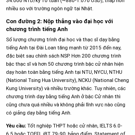
34.000 NTD/kỳ 10 tuần (~880-1.070 USD), thấp hơn
nhiều so với trường ngôn ngữ tại Nhật.
Con đường 2: Nộp thẳng vào đại học với
chương trình tiếng Anh
Số lượng chương trình đại học và thạc sĩ dạy bằng
tiếng Anh tại Đài Loan tăng mạnh từ 2015 đến nay,
đặc biệt sau chính sách NSP. Hơn 200 chương trình
bậc thạc sĩ và hơn 50 chương trình bậc cử nhân hiện
dạy hoàn toàn bằng tiếng Anh tại NTU, NYCU, NTHU
(National Tsing Hua University), NCKU (National Cheng
Kung University) và nhiều trường khác. Tuy nhiên, các
chương trình dạy bằng tiếng Anh ở bậc Cử nhân thì
cũng chưa quá nhiều và không phải lĩnh vực nào cũng
có giảng dạy bằng tiếng Anh.
Yêu cầu:
Tốt nghiệp THPT hoặc cử nhân, IELTS 6.0-
6.5 hoặc TOEFL iBT 79-90, bảng điểm, Statement of