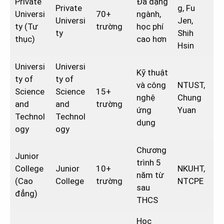
Private
Đa dạng
Private
g, Fu
Universi
70+
ngành,
Universi
Jen,
ty (Tư
trường
học phí
ty
Shih
thục)
cao hơn
Hsin
Universi
Universi
Kỹ thuật
ty of
ty of
và công
NTUST,
Science
Science
15+
nghệ
Chung
and
and
trường
ứng
Yuan
Technol
Technol
dụng
ogy
ogy
Chương
Junior
trình 5
College
Junior
10+
NKUHT,
năm từ
(Cao
College
trường
NTCPE
sau
đẳng)
THCS
Học