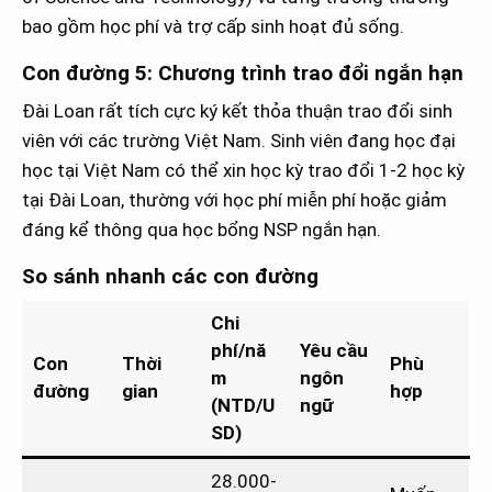
bao gồm học phí và trợ cấp sinh hoạt đủ sống.
Con đường 5: Chương trình trao đổi ngắn hạn
Đài Loan rất tích cực ký kết thỏa thuận trao đổi sinh
viên với các trường Việt Nam. Sinh viên đang học đại
học tại Việt Nam có thể xin học kỳ trao đổi 1-2 học kỳ
tại Đài Loan, thường với học phí miễn phí hoặc giảm
đáng kể thông qua học bổng NSP ngắn hạn.
So sánh nhanh các con đường
Chi
phí/nă
Yêu cầu
Con
Thời
Phù
m
ngôn
đường
gian
hợp
(NTD/U
ngữ
SD)
28.000-