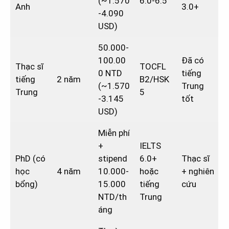
(~1.570
6.0-6.5
Anh
3.0+
-4.090
USD)
50.000-
100.00
Đã có
Thạc sĩ
TOCFL
0 NTD
tiếng
tiếng
2 năm
B2/HSK
(~1.570
Trung
Trung
5
-3.145
tốt
USD)
Miễn phí
+
IELTS
PhD (có
stipend
6.0+
Thạc sĩ
học
4 năm
10.000-
hoặc
+ nghiên
bổng)
15.000
tiếng
cứu
NTD/th
Trung
áng