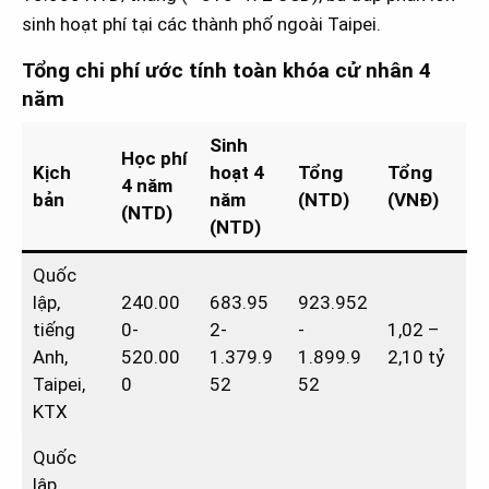
sinh hoạt phí tại các thành phố ngoài Taipei.
Tổng chi phí ước tính toàn khóa cử nhân 4
năm
Sinh
Học phí
Kịch
hoạt 4
Tổng
Tổng
4 năm
bản
năm
(NTD)
(VNĐ)
(NTD)
(NTD)
Quốc
lập,
240.00
683.95
923.952
tiếng
0-
2-
-
1,02 –
Anh,
520.00
1.379.9
1.899.9
2,10 tỷ
Taipei,
0
52
52
KTX
Quốc
lập,