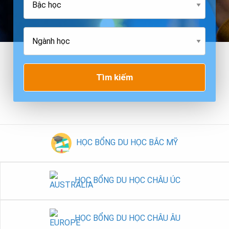
Tìm kiếm
HỌC BỔNG DU HỌC BẮC MỸ
HỌC BỔNG DU HỌC CHÂU ÚC
HỌC BỔNG DU HỌC CHÂU ÂU