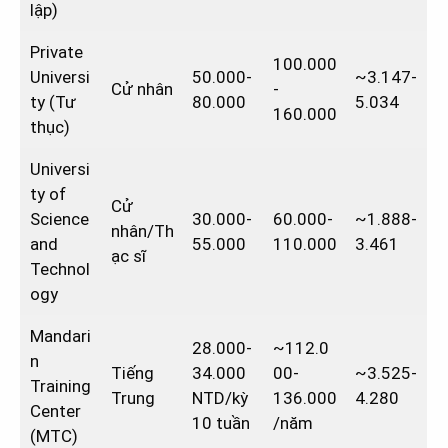
lập)
Private
100.000
Universi
50.000-
~3.147-
Cử nhân
-
ty (Tư
80.000
5.034
160.000
thục)
Universi
ty of
Cử
Science
30.000-
60.000-
~1.888-
nhân/Th
and
55.000
110.000
3.461
ạc sĩ
Technol
ogy
Mandari
28.000-
~112.0
n
Tiếng
34.000
00-
~3.525-
Training
Trung
NTD/kỳ
136.000
4.280
Center
10 tuần
/năm
(MTC)