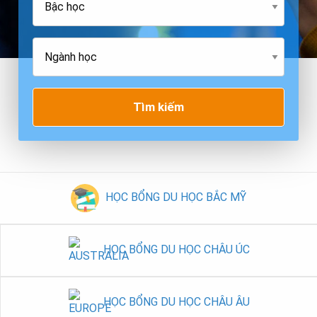
Tìm kiếm
HỌC BỔNG DU HỌC BẮC MỸ
HỌC BỔNG DU HỌC CHÂU ÚC
HỌC BỔNG DU HỌC CHÂU ÂU