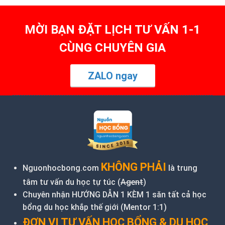
MỜI BẠN ĐẶT LỊCH TƯ VẤN 1-1
CÙNG CHUYÊN GIA
ZALO ngay
KHÔNG PHẢI
Nguonhocbong.com
là trung
tâm tư vấn du học tự túc (
Agent
)
Chuyên nhận HƯỚNG DẪN 1 KÈM 1 săn tất cả học
bổng du học khắp thế giới (Mentor 1:1)
ĐƠN VỊ TƯ VẤN HỌC BỔNG & DU HỌC