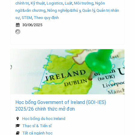
chính trị
,
Kỹ thuật
,
Logistics
,
Luật
,
Môi trường
,
Ngôn
ngữ&văn chương
,
Nông nghiệp&thú y
,
Quản lý
,
Quản trị nhân
sự
,
STEM
,
Theo quy định
30/06/2025
Học bổng Government of Ireland (GOI-IES)
2025/26 chính thức mở đơn
Học bổng du học Ireland
Thạc sĩ & Tiến sĩ
Tất cả ngành học