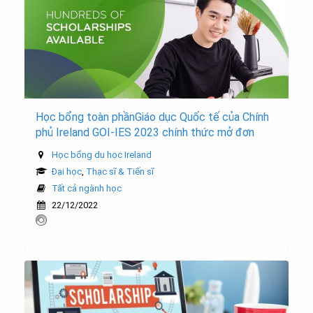
Học bổng toàn phầnGiáo dục Quốc tế của Chính
phủ Ireland GOI-IES 2023 chính thức mở đơn
Học bổng du học Ireland
Đại học
,
Thạc sĩ & Tiến sĩ
Tất cả ngành học
22/12/2022