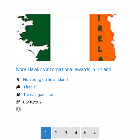
Nora Hawkes international awards in Ireland
Học bổng du học Ireland
Thạc sĩ
Tất cả ngành học
06/10/2021
1
2
3
4
5
»