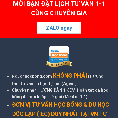
MỜI BẠN ĐẶT LỊCH TƯ VẤN 1-1
CÙNG CHUYÊN GIA
ZALO ngay
KHÔNG PHẢI
Nguonhocbong.com
là trung
tâm tư vấn du học tự túc (
Agent
)
Chuyên nhận HƯỚNG DẪN 1 KÈM 1 săn tất cả học
bổng du học khắp thế giới (Mentor 1:1)
ĐƠN VỊ TƯ VẤN HỌC BỔNG & DU HỌC
ĐỘC LẬP (IEC) DUY NHẤT TẠI VN TỪ