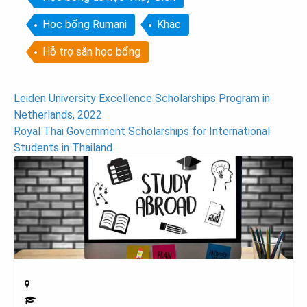
Học bổng Rumani
Khác
Hỗ trợ săn học bổng
Post
Leiden University Excellence Scholarships Program in
Netherlands, 2022
navigation
Royal Thai Government Scholarships for International
Students in Thailand