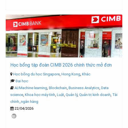
Học bổng tập đoàn CIMB 2026 chính thức mở đơn
Học bổng du học Singapore
,
Hong Kong
,
Khác
Đại học
AI/Machine learning
,
Blockchain
,
Business Analytics
,
Data
science
,
Khoa học máy tính
,
Luật
,
Quản lý
,
Quản trị kinh doanh
,
Tài
chính_ngân hàng
22/04/2026