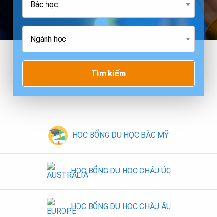
Tìm kiếm
HỌC BỔNG DU HỌC BẮC MỸ
HỌC BỔNG DU HỌC CHÂU ÚC
HỌC BỔNG DU HỌC CHÂU ÂU