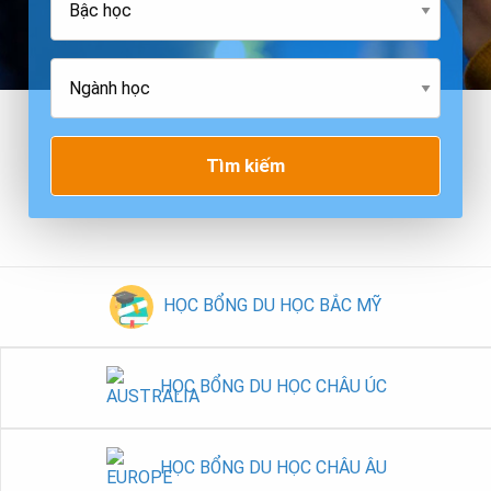
Tìm kiếm
HỌC BỔNG DU HỌC BẮC MỸ
HỌC BỔNG DU HỌC CHÂU ÚC
HỌC BỔNG DU HỌC CHÂU ÂU