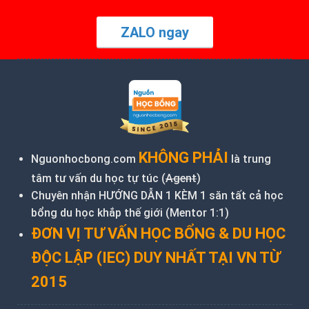
ZALO ngay
KHÔNG PHẢI
Nguonhocbong.com
là trung
tâm tư vấn du học tự túc (
Agent
)
Chuyên nhận HƯỚNG DẪN 1 KÈM 1 săn tất cả học
bổng du học khắp thế giới (Mentor 1:1)
ĐƠN VỊ TƯ VẤN HỌC BỔNG & DU HỌC
ĐỘC LẬP (IEC) DUY NHẤT TẠI VN TỪ
2015