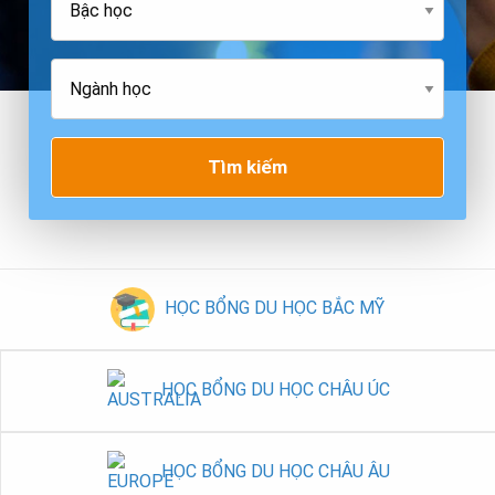
Tìm kiếm
HỌC BỔNG DU HỌC BẮC MỸ
HỌC BỔNG DU HỌC CHÂU ÚC
HỌC BỔNG DU HỌC CHÂU ÂU