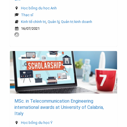
Học bổng du học Anh
Thạc sĩ
Kinh tế-chính trị
,
Quản lý
,
Quản trị kinh doanh
16/07/2021
MSc. in Telecommunication Engineering
international awards at University of Calabria,
Italy
Học bổng du học Ý