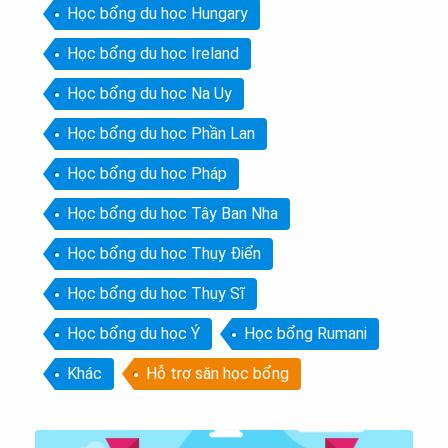
Học bổng du học Hungary
Học bổng du học Ireland
Học bổng du học Na Uy
Học bổng du học Phần Lan
Học bổng du học Pháp
Học bổng du học Tây Ban Nha
Học bổng du học Thụy Điển
Học bổng du học Thụy Sĩ
Học bổng du học Ý
Học bổng Rumani
Khác
Hỗ trợ săn học bổng