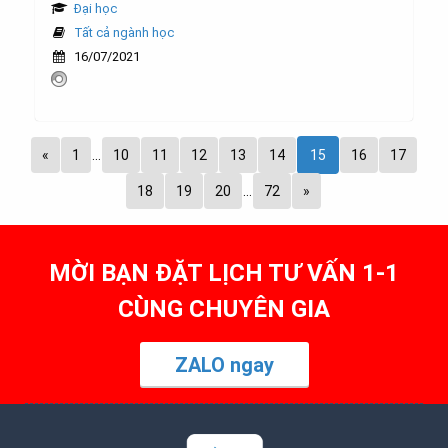
Đại học
Tất cả ngành học
16/07/2021
«
1
…
10
11
12
13
14
15
16
17
18
19
20
…
72
»
MỜI BẠN ĐẶT LỊCH TƯ VẤN 1-1
CÙNG CHUYÊN GIA
ZALO ngay