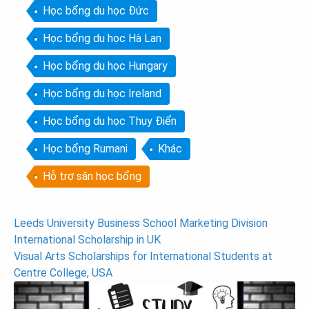
Học bổng du học Đức
Học bổng du học Hà Lan
Học bổng du học Hungary
Học bổng du học Ireland
Học bổng du học Thụy Điển
Học bổng Rumani
Khác
Hỗ trợ săn học bổng
Post
Leeds University Business School Marketing Division
International Scholarship in UK
navigation
Visual Arts Scholarships for International Students at
Centre College, USA