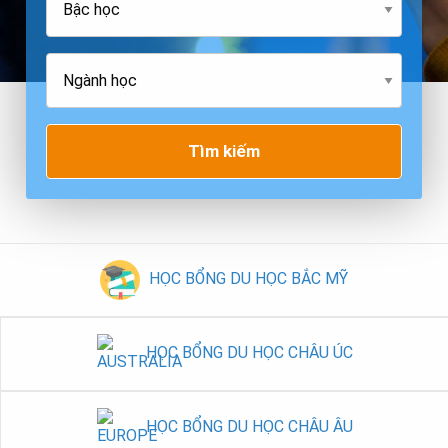
Tìm kiếm
HỌC BỔNG DU HỌC BẮC MỸ
HỌC BỔNG DU HỌC CHÂU ÚC
HỌC BỔNG DU HỌC CHÂU ÂU