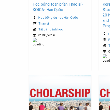
Học bổng toàn phần Thạc sĩ-
Kore
KOICA- Hàn Quốc
Stud
201
Học bổng du học Hàn Quốc
and 
Thạc sĩ
Pro
Tất cả ngành học
H
01/03/2019
F
T
0