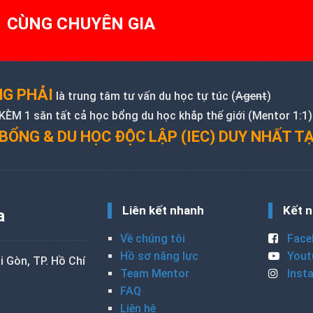
1 CÙNG CHUYÊN GIA
G PHẢI
là trung tâm tư vấn du học tự túc (
Agent
)
M 1 săn tất cả học bổng du học khắp thế giới (Mentor 1:1)
BỔNG & DU HỌC ĐỘC LẬP (IEC) DUY NHẤT TẠ
Liên kết nhanh
Kết n
a
Về chúng tôi
Face
Hồ sơ năng lực
Yout
 Gòn, TP. Hồ Chí
Team Mentor
Inst
FAQ
Liên hệ