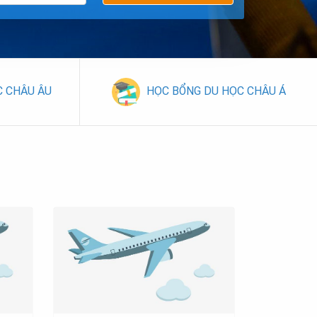
C CHÂU ÂU
HỌC BỔNG DU HỌC CHÂU Á