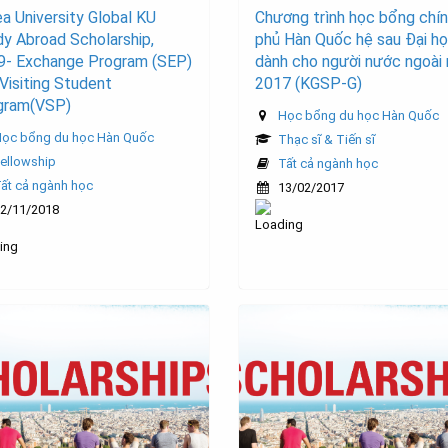
a University Global KU
Chương trình học bổng chí
y Abroad Scholarship,
phủ Hàn Quốc hệ sau Đại h
9- Exchange Program (SEP)
dành cho người nước ngoài
Visiting Student
2017 (KGSP-G)
gram(VSP)
Học bổng du học Hàn Quốc
ọc bổng du học Hàn Quốc
Thạc sĩ & Tiến sĩ
ellowship
Tất cả ngành học
ất cả ngành học
13/02/2017
2/11/2018