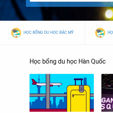
HỌC BỔNG DU HỌC BẮC MỸ
HỌ
Học bổng du học Hàn Quốc