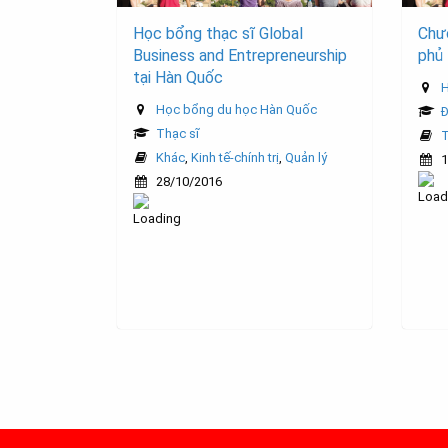
Học bổng thạc sĩ Global
Chươ
Business and Entrepreneurship
phủ
tại Hàn Quốc
H
Học bổng du học Hàn Quốc
Đ
Thạc sĩ
T
Khác
,
Kinh tế-chính trị
,
Quản lý
1
28/10/2016