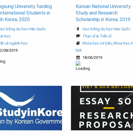
gsung University funding
Kunsan National University
International Students in
Study and Research
th Korea, 2020
Scholarship in Korea, 2019
ọc bổng du học Hàn Quốc
Học bổng du học Hàn Quốc
ại học
Thạc sĩ & Tiến sĩ
ất cả ngành học
Khoa học cơ bản
,
Khoa học 
2/08/2019
tính
18/06/2019