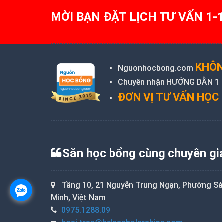
MỜI BẠN ĐẶT LỊCH TƯ VẤN 1-
KHÔN
Nguonhocbong.com
Chuyên nhận HƯỚNG DẪN 1 KÈ
ĐƠN VỊ TƯ VẤN HỌC 
Săn học bổng cùng chuyên gi
Tầng 10, 21 Nguyễn Trung Ngạn, Phường Sài
Minh, Việt Nam
0975.1288.09