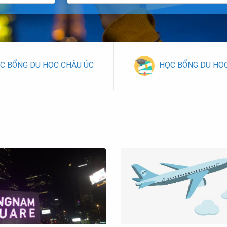
C BỔNG DU HỌC CHÂU ÚC
HỌC BỔNG DU HỌ