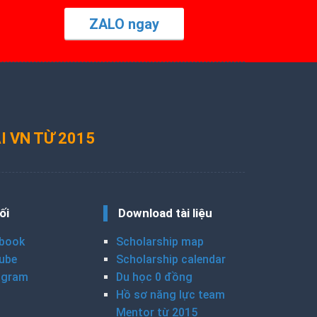
ZALO ngay
I VN TỪ 2015
ối
Download tài liệu
book
Scholarship map
ube
Scholarship calendar
agram
Du học 0 đồng
Hồ sơ năng lực team
Mentor từ 2015