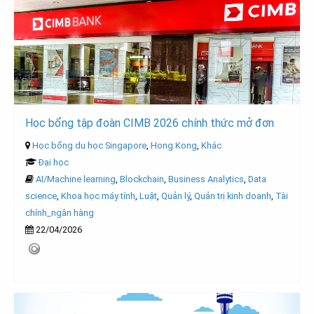
Học bổng tập đoàn CIMB 2026 chính thức mở đơn
Học bổng du học Singapore
,
Hong Kong
,
Khác
Đại học
AI/Machine learning
,
Blockchain
,
Business Analytics
,
Data
science
,
Khoa học máy tính
,
Luật
,
Quản lý
,
Quản trị kinh doanh
,
Tài
chính_ngân hàng
22/04/2026