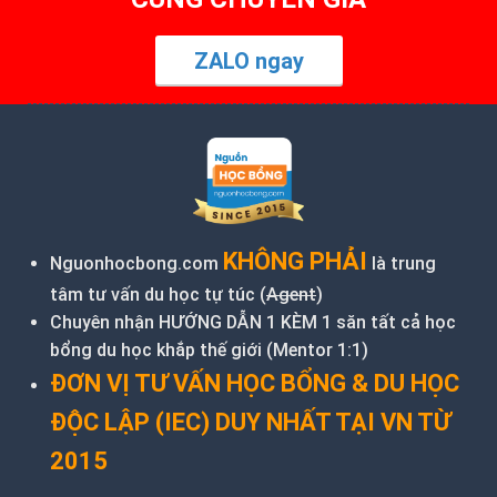
ZALO ngay
KHÔNG PHẢI
Nguonhocbong.com
là trung
tâm tư vấn du học tự túc (
Agent
)
Chuyên nhận HƯỚNG DẪN 1 KÈM 1 săn tất cả học
bổng du học khắp thế giới (Mentor 1:1)
ĐƠN VỊ TƯ VẤN HỌC BỔNG & DU HỌC
ĐỘC LẬP (IEC) DUY NHẤT TẠI VN TỪ
2015