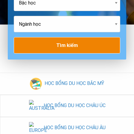
Tìm kiếm
HỌC BỔNG DU HỌC BẮC MỸ
HỌC BỔNG DU HỌC CHÂU ÚC
HỌC BỔNG DU HỌC CHÂU ÂU