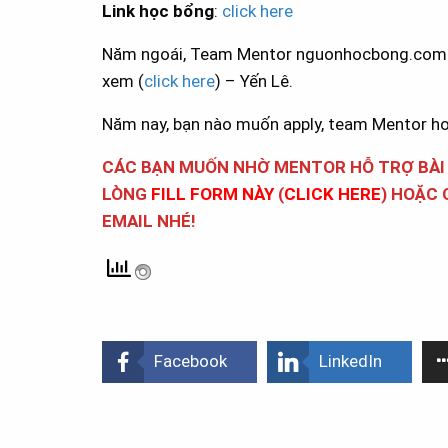
Link học bổng
:
click here
Năm ngoái, Team Mentor nguonhocbong.com đã
xem (
click here
) – Yến Lê.
Năm nay, bạn nào muốn apply, team Mentor h
CÁC BẠN MUỐN NHỜ MENTOR HỖ TRỢ BÀI L
LÒNG
FILL FORM NÀY
(
CLICK HERE
) HOẶC 
EMAIL NHÉ!
Facebook
LinkedIn