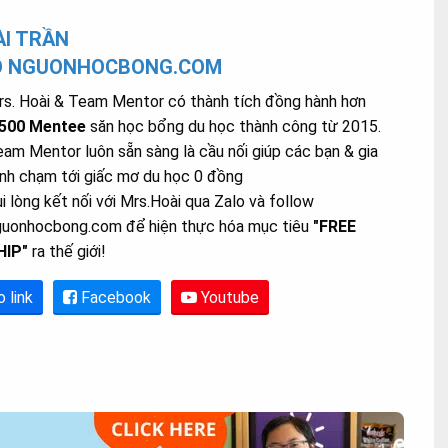
I TRẦN
O NGUONHOCBONG.COM
s. Hoài & Team Mentor có thành tích đồng hành hơn
.500 Mentee
săn học bổng du học thành công từ 2015.
am Mentor luôn sẵn sàng là cầu nối giúp các bạn & gia
nh chạm tới giấc mơ du học 0 đồng
i lòng kết nối với Mrs.Hoài qua Zalo và follow
guonhocbong.com để hiện thực hóa mục tiêu
"FREE
HIP"
ra thế giới!
o link
Facebook
Youtube