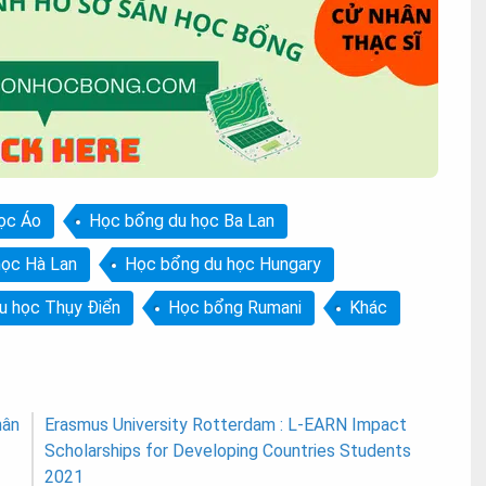
ọc Áo
Học bổng du học Ba Lan
học Hà Lan
Học bổng du học Hungary
u học Thụy Điển
Học bổng Rumani
Khác
hân
Erasmus University Rotterdam : L-EARN Impact
Scholarships for Developing Countries Students
2021