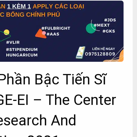
Phần Bậc Tiến Sĩ
GE-EI – The Center
esearch And