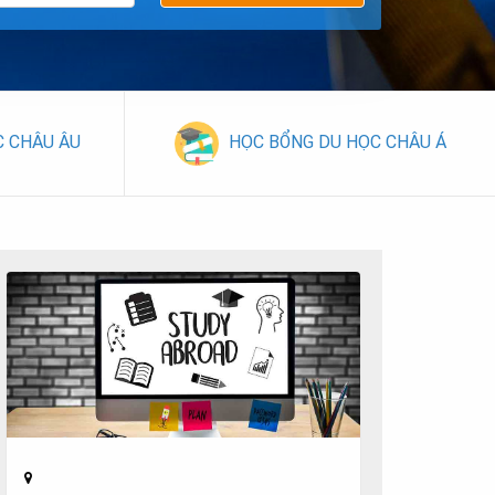
C CHÂU ÂU
HỌC BỔNG DU HỌC CHÂU Á