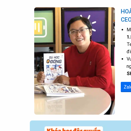
HOÀ
CE
Mr
1
Te
đì
Vu
n
S
Zal