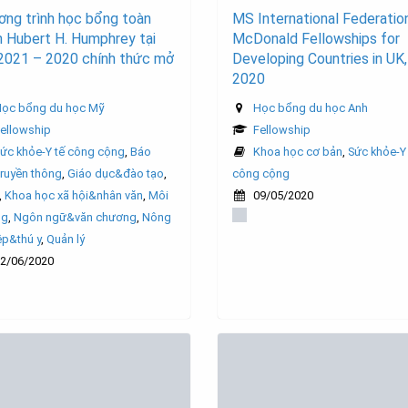
ơng trình học bổng toàn
MS International Federatio
 Hubert H. Humphrey tại
McDonald Fellowships for
2021 – 2020 chính thức mở
Developing Countries in UK,
2020
ọc bổng du học Mỹ
Học bổng du học Anh
ellowship
Fellowship
ức khỏe-Y tế công cộng
,
Báo
Khoa học cơ bản
,
Sức khỏe-Y 
truyền thông
,
Giáo dục&đào tạo
,
công cộng
,
Khoa học xã hội&nhân văn
,
Môi
09/05/2020
ng
,
Ngôn ngữ&văn chương
,
Nông
ệp&thú y
,
Quản lý
2/06/2020