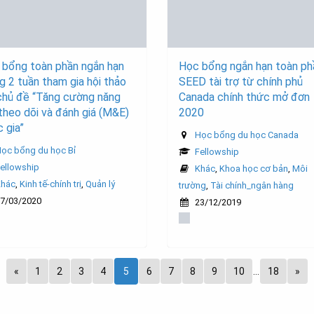
 bổng toàn phần ngắn hạn
Học bổng ngắn hạn toàn ph
g 2 tuần tham gia hội thảo
SEED tài trợ từ chính phủ
chủ đề “Tăng cường năng
Canada chính thức mở đơn
theo dõi và đánh giá (M&E)
2020
 gia”
Học bổng du học Canada
ọc bổng du học Bỉ
Fellowship
ellowship
Khác
,
Khoa học cơ bản
,
Môi
Khác
,
Kinh tế-chính trị
,
Quản lý
trường
,
Tài chính_ngân hàng
7/03/2020
23/12/2019
«
1
2
3
4
5
6
7
8
9
10
…
18
»