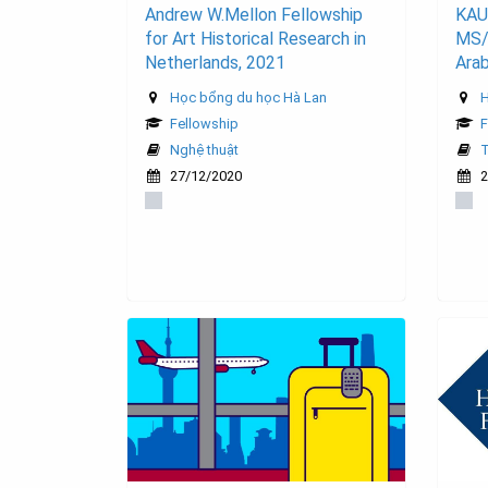
Andrew W.Mellon Fellowship
KAU
for Art Historical Research in
MS/
Netherlands, 2021
Arab
Học bổng du học Hà Lan
H
Fellowship
F
Nghệ thuật
T
27/12/2020
2