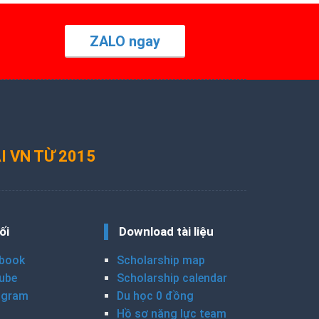
ZALO ngay
I VN TỪ 2015
ối
Download tài liệu
book
Scholarship map
ube
Scholarship calendar
agram
Du học 0 đồng
Hồ sơ năng lực team