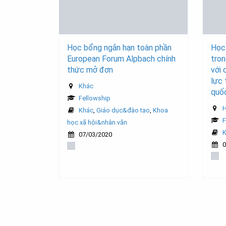
Học bổng ngắn hạn toàn phần
Học
European Forum Alpbach chính
tron
thức mở đơn
với 
lực 
Khác
quốc
Fellowship
H
Khác
,
Giáo dục&đào tạo
,
Khoa
F
học xã hội&nhân văn
07/03/2020
0