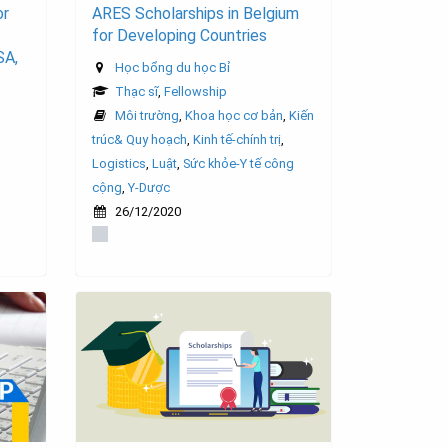
or
ARES Scholarships in Belgium
for Developing Countries
SA,
Học bổng du học Bỉ
Thạc sĩ
,
Fellowship
Môi trường
,
Khoa học cơ bản
,
Kiến
trúc& Quy hoạch
,
Kinh tế-chính trị
,
Logistics
,
Luật
,
Sức khỏe-Y tế công
cộng
,
Y-Dược
26/12/2020