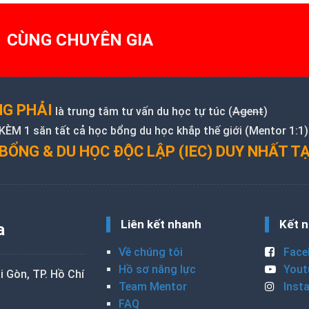
1 CÙNG CHUYÊN GIA
G PHẢI
là trung tâm tư vấn du học tự túc (
Agent
)
M 1 săn tất cả học bổng du học khắp thế giới (Mentor 1:1)
BỔNG & DU HỌC ĐỘC LẬP (IEC) DUY NHẤT TẠ
Liên kết nhanh
Kết n
a
Về chúng tôi
Face
Hồ sơ năng lực
Yout
 Gòn, TP. Hồ Chí
Team Mentor
Inst
FAQ