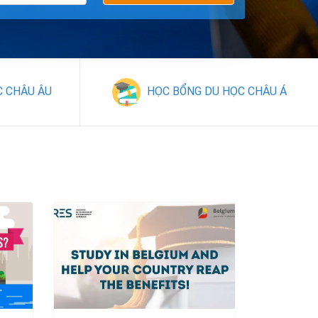
C CHÂU ÂU
HỌC BỔNG DU HỌC CHÂU Á