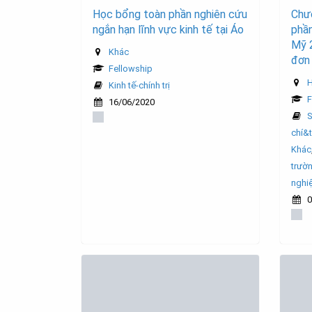
Học bổng toàn phần nghiên cứu
Chư
ngắn hạn lĩnh vực kinh tế tại Áo
phần
Mỹ 
Khác
đơn
Fellowship
H
Kinh tế-chính trị
F
16/06/2020
S
chí&
Khác
trườ
nghi
0