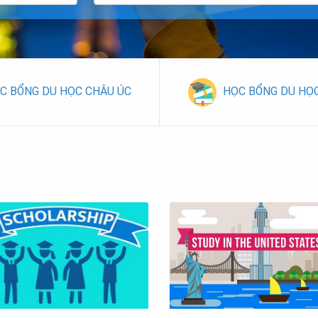
C BỔNG DU HỌC CHÂU ÚC
HỌC BỔNG DU HỌ