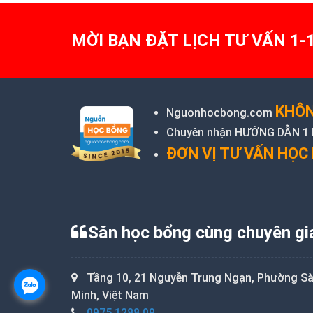
MỜI BẠN ĐẶT LỊCH TƯ VẤN 1-
KHÔN
Nguonhocbong.com
Chuyên nhận HƯỚNG DẪN 1 KÈ
ĐƠN VỊ TƯ VẤN HỌC 
Săn học bổng cùng chuyên gi
Tầng 10, 21 Nguyễn Trung Ngạn, Phường Sài
Minh, Việt Nam
0975.1288.09