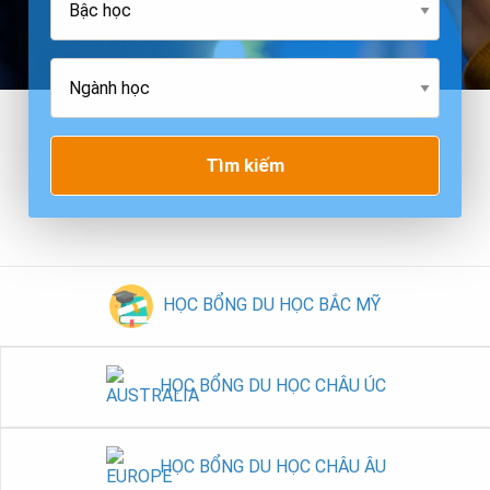
Tìm kiếm
HỌC BỔNG DU HỌC BẮC MỸ
HỌC BỔNG DU HỌC CHÂU ÚC
HỌC BỔNG DU HỌC CHÂU ÂU