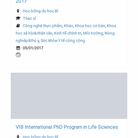
2017
Học bổng du học Bỉ
Thạc sĩ
Công nghệ thực phẩm
,
Khác
,
Khoa học cơ bản
,
Khoa
học xã hội&nhân văn
,
Kinh tế-chính trị
,
Môi trường
,
Nông
nghiệp&thú y
,
Sức khỏe-Y tế công cộng
05/01/2017
VIB International PhD Program in Life Sciences
Học bổng du học Bỉ