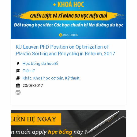
KU Leuven PhD Position on Optimization of
Plastic Sorting and Recycling in Belgium, 2017
Học bổng du học Bỉ
Tiến sĩ
Khác
,
Khoa học cơ bản
,
Kỹ thuật
20/03/2017