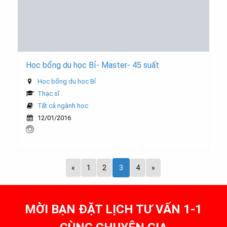
Học bổng du học Bỉ- Master- 45 suất
Học bổng du học Bỉ
Thạc sĩ
Tất cả ngành học
12/01/2016
«
1
2
3
4
»
MỜI BẠN ĐẶT LỊCH TƯ VẤN 1-1