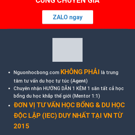
CÙNG CHUYÊN GIA
ZALO ngay
KHÔNG PHẢI
Nguonhocbong.com
là trung
tâm tư vấn du học tự túc (
Agent
)
Chuyên nhận HƯỚNG DẪN 1 KÈM 1 săn tất cả học
bổng du học khắp thế giới (Mentor 1:1)
ĐƠN VỊ TƯ VẤN HỌC BỔNG & DU HỌC
ĐỘC LẬP (IEC) DUY NHẤT TẠI VN TỪ
2015