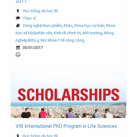
2017
Học bổng du học Bỉ
Thạc sĩ
Công nghệ thực phẩm
,
Khác
,
Khoa học cơ bản
,
Khoa
học xã hội&nhân văn
,
Kinh tế-chính trị
,
Môi trường
,
Nông
nghiệp&thú y
,
Sức khỏe-Y tế công cộng
05/01/2017
VIB International PhD Program in Life Sciences
Học bổng du học Bỉ