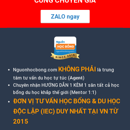
CÙNG CHUYÊN GIA
ZALO ngay
KHÔNG PHẢI
Nguonhocbong.com
là trung
tâm tư vấn du học tự túc (
Agent
)
Chuyên nhận HƯỚNG DẪN 1 KÈM 1 săn tất cả học
bổng du học khắp thế giới (Mentor 1:1)
ĐƠN VỊ TƯ VẤN HỌC BỔNG & DU HỌC
ĐỘC LẬP (IEC) DUY NHẤT TẠI VN TỪ
2015