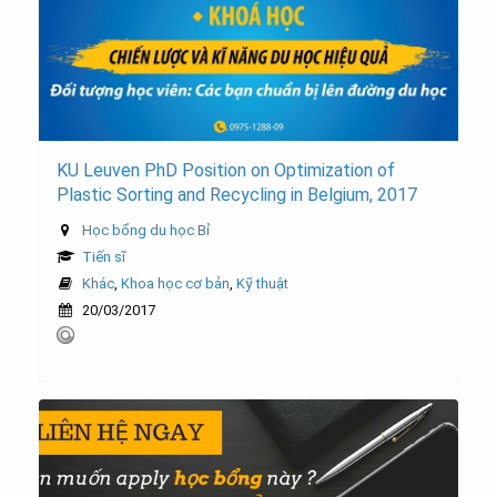
KU Leuven PhD Position on Optimization of
Plastic Sorting and Recycling in Belgium, 2017
Học bổng du học Bỉ
Tiến sĩ
Khác
,
Khoa học cơ bản
,
Kỹ thuật
20/03/2017