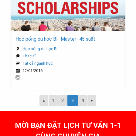
Học bổng du học Bỉ- Master- 45 suất
Học bổng du học Bỉ
Thạc sĩ
Tất cả ngành học
12/01/2016
«
1
2
3
4
»
MỜI BẠN ĐẶT LỊCH TƯ VẤN 1-1