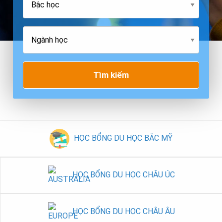
Tìm kiếm
HỌC BỔNG DU HỌC BẮC MỸ
HỌC BỔNG DU HỌC CHÂU ÚC
HỌC BỔNG DU HỌC CHÂU ÂU