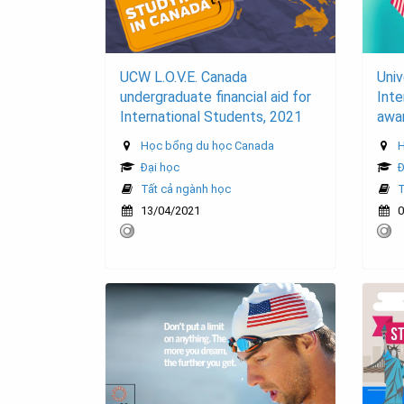
UCW L.O.V.E. Canada
Univ
undergraduate financial aid for
Inte
International Students, 2021
awar
Học bổng du học Canada
H
Đại học
Đ
Tất cả ngành học
T
13/04/2021
0