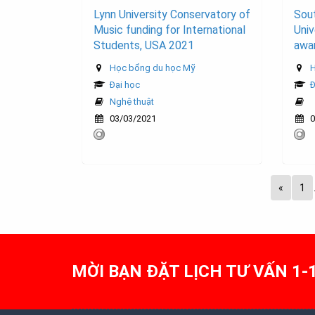
Lynn University Conservatory of
Sou
Music funding for International
Univ
Students, USA 2021
awar
Học bổng du học Mỹ
H
Đại học
Đ
Nghệ thuật
03/03/2021
0
«
1
MỜI BẠN ĐẶT LỊCH TƯ VẤN 1-