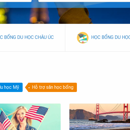
C BỔNG DU HỌC CHÂU ÚC
HỌC BỔNG DU HỌ
du học Mỹ
Hỗ trợ săn học bổng