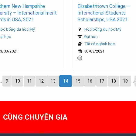
thern New Hampshire
Elizabethtown College –
ersity – International merit
International Students
ds in USA, 2021
Scholarships, USA 2021
ọc bổng du học Mỹ
Học bổng du học Mỹ
ại học
Đại học
Tất cả ngành học
3/03/2021
03/03/2021
…
9
10
11
12
13
14
15
16
17
18
19
…
1 CÙNG CHUYÊN GIA