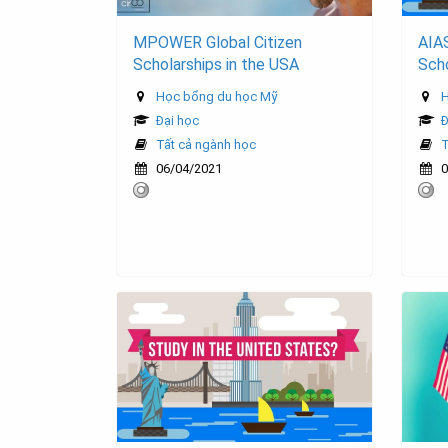
MPOWER Global Citizen
AIA
Scholarships in the USA
Sch
Học bổng du học Mỹ
H
Đại học
Đ
Tất cả ngành học
T
06/04/2021
0