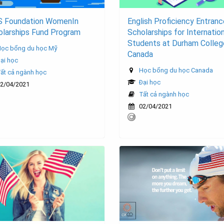
S Foundation WomenIn
English Proficiency Entranc
olarships Fund Program
Scholarships for Internatio
Students at Durham Colleg
ọc bổng du học Mỹ
Canada
ại học
Học bổng du học Canada
ất cả ngành học
Đại học
2/04/2021
Tất cả ngành học
02/04/2021