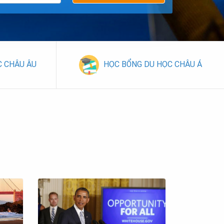
C CHÂU ÂU
HỌC BỔNG DU HỌC CHÂU Á