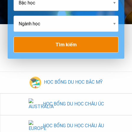
Tìm kiếm
HỌC BỔNG DU HỌC BẮC MỸ
HỌC BỔNG DU HỌC CHÂU ÚC
HỌC BỔNG DU HỌC CHÂU ÂU