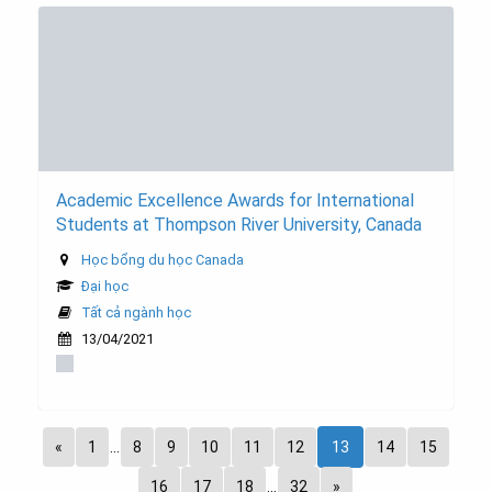
Academic Excellence Awards for International
Students at Thompson River University, Canada
Học bổng du học Canada
Đại học
Tất cả ngành học
13/04/2021
«
1
…
8
9
10
11
12
13
14
15
16
17
18
…
32
»