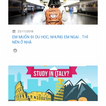
23/11/2018
EM MUỐN ĐI DU HỌC, NHƯNG EM NGẠI….THÌ
NÊN Ở NHÀ