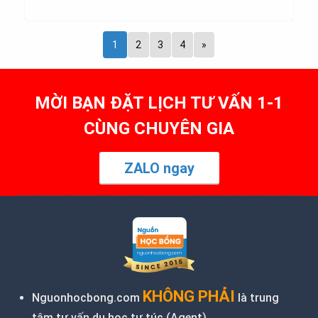
1
2
3
4
»
MỜI BẠN ĐẶT LỊCH TƯ VẤN 1-1
CÙNG CHUYÊN GIA
ZALO ngay
KHÔNG PHẢI
Nguonhocbong.com
là trung
tâm tư vấn du học tự túc (
Agent
)