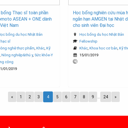
 bổng Thạc sĩ toàn phần
Học bổng nghiên cứu mùa 
nomoto ASEAN + ONE dành
ngắn hạn AMGEN tại Nhật d
 Việt Nam
cho sinh viên Đại học
ọc bổng du học Nhật Bản
Học bổng du học Nhật Bản
hạc sĩ
Fellowship
ông nghệ thực phẩm
,
Khác
,
Kỹ
Khác
,
Khoa học cơ bản
,
Kỹ th
,
Nông nghiệp&thú y
,
Sức khỏe-Y
15/01/2019
ông cộng
1/01/2019
«
1
2
3
4
5
6
7
8
9
…
24
»