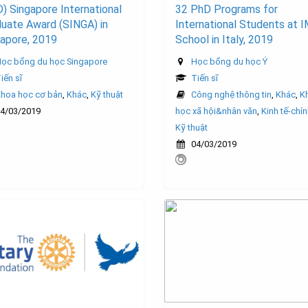
) Singapore International
32 PhD Programs for
uate Award (SINGA) in
International Students at 
gapore, 2019
School in Italy, 2019
ọc bổng du học Singapore
Học bổng du học Ý
iến sĩ
Tiến sĩ
hoa học cơ bản
,
Khác
,
Kỹ thuật
Công nghệ thông tin
,
Khác
,
K
4/03/2019
học xã hội&nhân văn
,
Kinh tế-chính
Kỹ thuật
04/03/2019