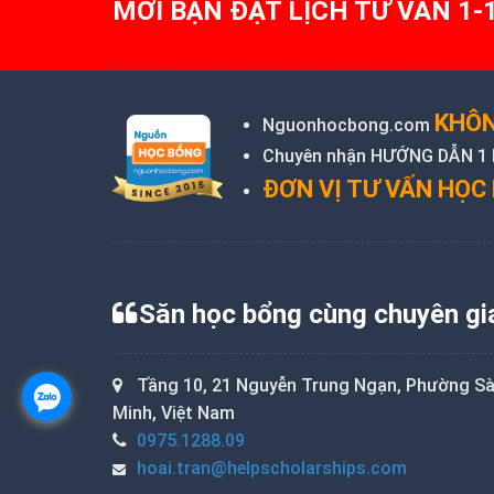
MỜI BẠN ĐẶT LỊCH TƯ VẤN 1-
KHÔN
Nguonhocbong.com
Chuyên nhận HƯỚNG DẪN 1 KÈ
ĐƠN VỊ TƯ VẤN HỌC 
Săn học bổng cùng chuyên gi
Tầng 10, 21 Nguyễn Trung Ngạn, Phường Sài
Minh, Việt Nam
0975.1288.09
hoai.tran@helpscholarships.com