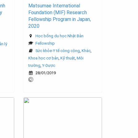
inh
Matsumae International
y
Foundation (MIF) Research
Fellowship Program in Japan,
2020
Học bổng du học Nhật Bản
Fellowship
n lý
Sức khỏe-Y tế công cộng
,
Khác
,
Khoa học cơ bản
,
Kỹ thuật
,
Môi
trường
,
Y-Dược
28/01/2019