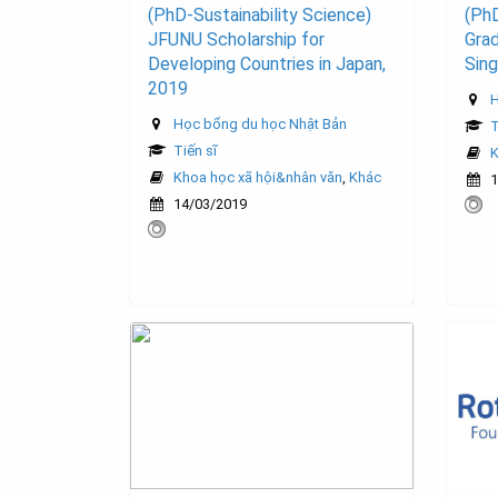
(PhD-Sustainability Science)
(PhD
JFUNU Scholarship for
Grad
Developing Countries in Japan,
Sin
2019
H
Học bổng du học Nhật Bản
T
Tiến sĩ
K
Khoa học xã hội&nhân văn
,
Khác
1
14/03/2019