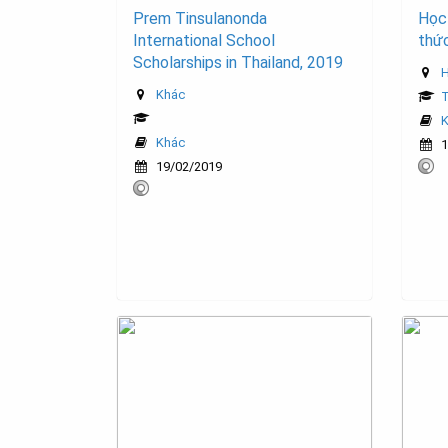
Prem Tinsulanonda
Học
International School
thứ
Scholarships in Thailand, 2019
H
Khác
T
K
Khác
1
19/02/2019