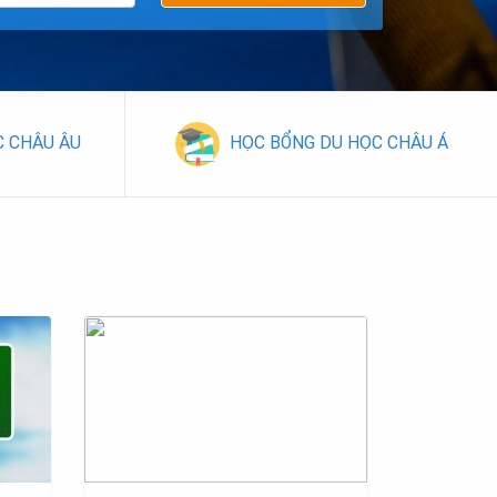
C CHÂU ÂU
HỌC BỔNG DU HỌC CHÂU Á