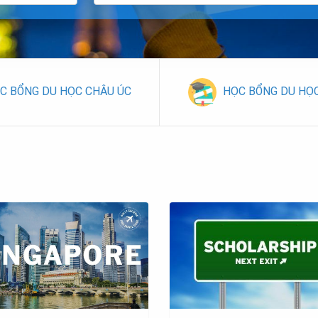
C BỔNG DU HỌC CHÂU ÚC
HỌC BỔNG DU HỌ