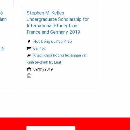
hè
Stephen M. Kellen
ành
Undergraduate Scholarship for
International Students in
France and Germany, 2019
Học bổng du học Pháp
Đại học
uật
Khác
,
Khoa học xã hội&nhân văn
,
Kinh tế-chính trị
,
Luật
09/01/2019