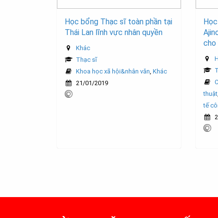
Học bổng Thạc sĩ toàn phần tại
Học
Thái Lan lĩnh vực nhân quyền
Aji
cho
Khác
H
Thạc sĩ
T
Khoa học xã hội&nhân văn
,
Khác
C
21/01/2019
thuật
tế c
2