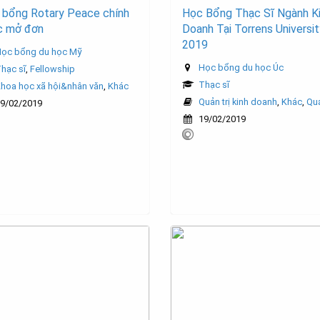
 bổng Rotary Peace chính
Học Bổng Thạc Sĩ Ngành K
c mở đơn
Doanh Tại Torrens Universit
2019
ọc bổng du học Mỹ
Học bổng du học Úc
hạc sĩ
,
Fellowship
Thạc sĩ
hoa học xã hội&nhân văn
,
Khác
Quản trị kinh doanh
,
Khác
,
Quả
9/02/2019
19/02/2019