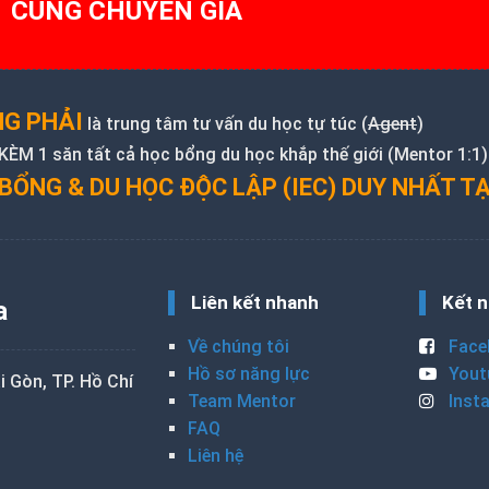
1 CÙNG CHUYÊN GIA
G PHẢI
là trung tâm tư vấn du học tự túc (
Agent
)
M 1 săn tất cả học bổng du học khắp thế giới (Mentor 1:1)
BỔNG & DU HỌC ĐỘC LẬP (IEC) DUY NHẤT TẠ
Liên kết nhanh
Kết n
a
Về chúng tôi
Face
Hồ sơ năng lực
Yout
 Gòn, TP. Hồ Chí
Team Mentor
Inst
FAQ
Liên hệ