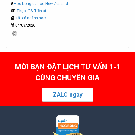
Học bổng du học New Zealand
Thạc sĩ & Tiến sĩ
Tất cả ngành học
04/03/2026
MỜI BẠN ĐẶT LỊCH TƯ VẤN 1-1
CÙNG CHUYÊN GIA
ZALO ngay