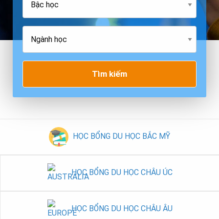
Tìm kiếm
HỌC BỔNG DU HỌC BẮC MỸ
HỌC BỔNG DU HỌC CHÂU ÚC
HỌC BỔNG DU HỌC CHÂU ÂU