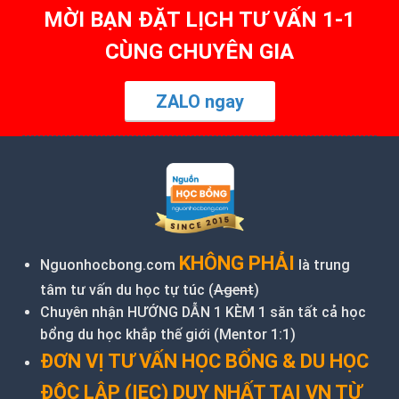
MỜI BẠN ĐẶT LỊCH TƯ VẤN 1-1
CÙNG CHUYÊN GIA
ZALO ngay
KHÔNG PHẢI
Nguonhocbong.com
là trung
tâm tư vấn du học tự túc (
Agent
)
Chuyên nhận HƯỚNG DẪN 1 KÈM 1 săn tất cả học
bổng du học khắp thế giới (Mentor 1:1)
ĐƠN VỊ TƯ VẤN HỌC BỔNG & DU HỌC
ĐỘC LẬP (IEC) DUY NHẤT TẠI VN TỪ