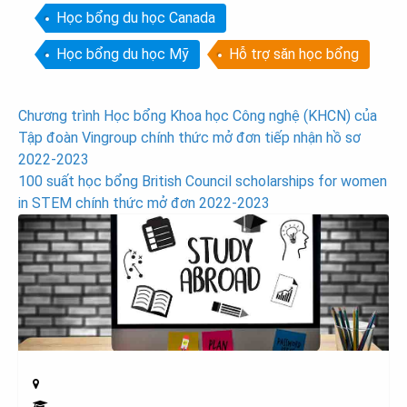
Học bổng du học Canada
Học bổng du học Mỹ
Hỗ trợ săn học bổng
Post
Chương trình Học bổng Khoa học Công nghệ (KHCN) của
Tập đoàn Vingroup chính thức mở đơn tiếp nhận hồ sơ
navigation
2022-2023
100 suất học bổng British Council scholarships for women
in STEM chính thức mở đơn 2022-2023