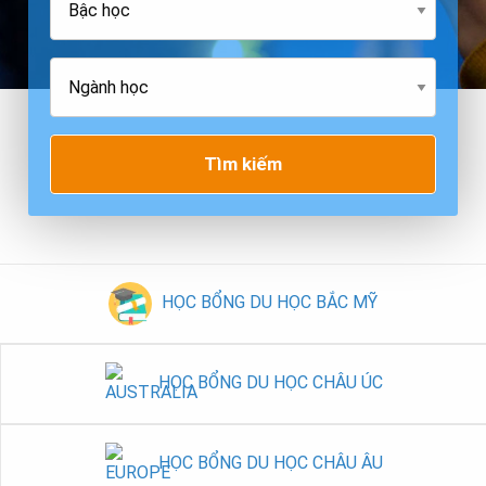
Tìm kiếm
HỌC BỔNG DU HỌC BẮC MỸ
HỌC BỔNG DU HỌC CHÂU ÚC
HỌC BỔNG DU HỌC CHÂU ÂU