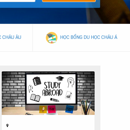
C CHÂU ÂU
HỌC BỔNG DU HỌC CHÂU Á