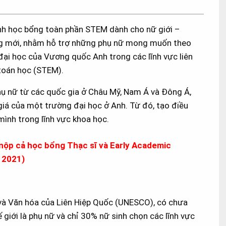
ình học bổng toàn phần STEM dành cho nữ giới –
ng mới, nhằm hỗ trợ những phụ nữ mong muốn theo
đại học của Vương quốc Anh trong các lĩnh vực liên
 toán học (STEM).
ụ nữ từ các quốc gia ở Châu Mỹ, Nam Á và Đông Á,
iá của một trường đại học ở Anh. Từ đó, tạo điều
mình trong lĩnh vực khoa học.
 nộp cả học bổng Thạc sĩ và Early Academic
 2021)
 và Văn hóa của Liên Hiệp Quốc (UNESCO), có chưa
giới là phụ nữ và chỉ 30% nữ sinh chọn các lĩnh vực