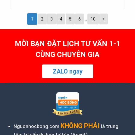
1
2
3
4
5
6
…
10
»
MỜI BẠN ĐẶT LỊCH TƯ VẤN 1-1
CÙNG CHUYÊN GIA
ZALO ngay
KHÔNG PHẢI
Nguonhocbong.com
là trung
tâm tư vấn du học tự túc (
Agent
)