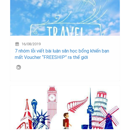
16/08/2019
7 nhóm lỗi viết bài luận săn học bổng khiến bạn
mất Voucher “FREESHIP” ra thế giới