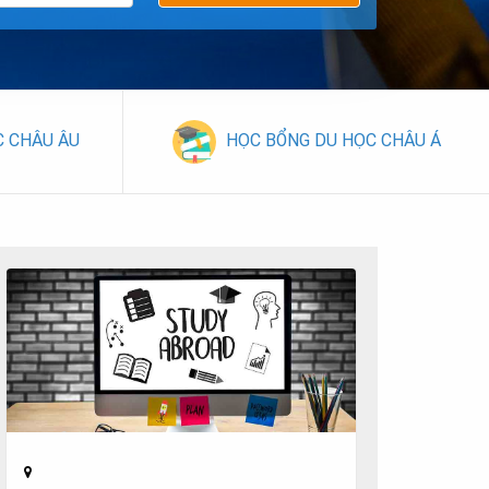
C CHÂU ÂU
HỌC BỔNG DU HỌC CHÂU Á