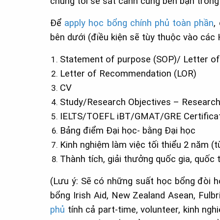
chúng tôi sẽ sát cánh cùng bên bạn trong
Để
apply học bổng chính phủ toàn phần
,
bên dưới (điều kiện sẽ tùy thuộc vào các
Statement of purpose (SOP)/ Letter of
Letter of Recommendation (LOR)
CV
Study/Research Objectives – Research
IELTS/TOEFL iBT/GMAT/GRE Certifica
Bảng điểm Đại học- bằng Đại học
Kinh nghiệm làm việc tối thiểu 2 năm (
Thành tích, giải thưởng quốc gia, quốc 
(Lưu ý: Sẽ có những suất học bổng đòi h
bổng Irish Aid, New Zealand Asean, Ful
phủ
tính cả part-time, volunteer, kinh ng