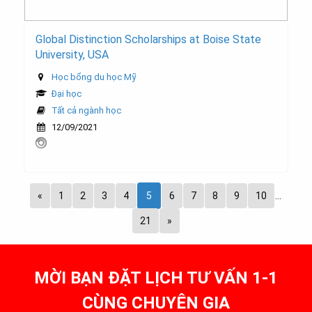
Global Distinction Scholarships at Boise State
University, USA
Học bổng du học Mỹ
Đại học
Tất cả ngành học
12/09/2021
«
1
2
3
4
5
6
7
8
9
10
…
21
»
MỜI BẠN ĐẶT LỊCH TƯ VẤN 1-1
CÙNG CHUYÊN GIA