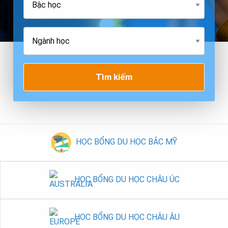
Tìm kiếm
HỌC BỔNG DU HỌC BẮC MỸ
HỌC BỔNG DU HỌC CHÂU ÚC
HỌC BỔNG DU HỌC CHÂU ÂU