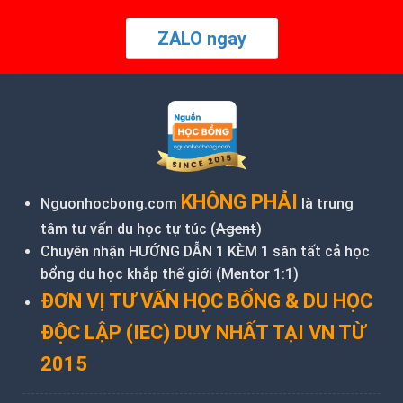
ZALO ngay
KHÔNG PHẢI
Nguonhocbong.com
là trung
tâm tư vấn du học tự túc (
Agent
)
Chuyên nhận HƯỚNG DẪN 1 KÈM 1 săn tất cả học
bổng du học khắp thế giới (Mentor 1:1)
ĐƠN VỊ TƯ VẤN HỌC BỔNG & DU HỌC
ĐỘC LẬP (IEC) DUY NHẤT TẠI VN TỪ
2015