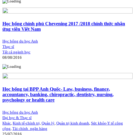
Học bổng chính phủ Chevening 2017 /2018 chính thức nhận
ứng viên Việt Nam
Học bổng du học Anh
Thạc sĩ
Tất cả ngành học
08/08/2016
Học bổng tại BPP Anh Quốc- Law, business, finance,
accountancy, banking, chiropractic, dentistry, nursing,
psychology or health care
Học bổng du học Anh
Đại học & Thạc sĩ
Khác
,
Kinh tế-chính trị
,
Quản lý
,
Quản trị kinh doanh
,
Sức khỏe-Y tế công
cộng
,
Tài chính_ngân hàng
25/07/2016