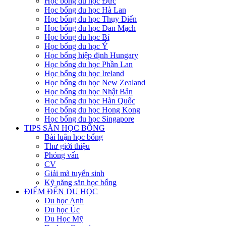
Học bổng du học Đức
Học bổng du học Hà Lan
Học bổng du học Thụy Điển
Học bổng du học Đan Mạch
Học bổng du học Bỉ
Học bổng du học Ý
Học bổng hiệp định Hungary
Học bổng du học Phần Lan
Học bổng du học Ireland
Học bổng du học New Zealand
Học bổng du học Nhật Bản
Học bổng du học Hàn Quốc
Học bổng du học Hong Kong
Học bổng du học Singapore
TIPS SĂN HỌC BỔNG
Bài luận học bổng
Thư giới thiệu
Phỏng vấn
CV
Giải mã tuyển sinh
Kỹ năng săn học bổng
ĐIỂM ĐẾN DU HỌC
Du học Anh
Du học Úc
Du Học Mỹ