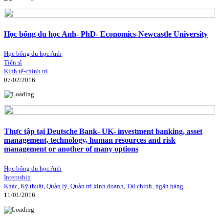
Học bổng du học Anh- PhD- Economics-Newcastle University
Học bổng du học Anh
Tiến sĩ
Kinh tế-chính trị
07/02/2016
Thực tập tại Deutsche Bank- UK- investment banking, asset
management, technology, human resources and risk
management or another of many options
Học bổng du học Anh
Internship
Khác
,
Kỹ thuật
,
Quản lý
,
Quản trị kinh doanh
,
Tài chính_ngân hàng
11/01/2016