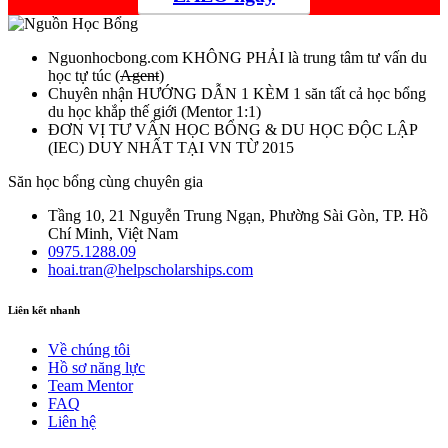
Nguonhocbong.com
KHÔNG PHẢI
là trung tâm tư vấn du
học tự túc (
Agent
)
Chuyên nhận HƯỚNG DẪN 1 KÈM 1 săn tất cả học bổng
du học khắp thế giới (Mentor 1:1)
ĐƠN VỊ TƯ VẤN HỌC BỔNG & DU HỌC ĐỘC LẬP
(IEC) DUY NHẤT TẠI VN TỪ 2015
Săn học bổng cùng chuyên gia
Tầng 10, 21 Nguyễn Trung Ngạn, Phường Sài Gòn, TP. Hồ
Chí Minh, Việt Nam
0975.1288.09
hoai.tran@helpscholarships.com
Liên kết nhanh
Về chúng tôi
Hồ sơ năng lực
Team Mentor
FAQ
Liên hệ