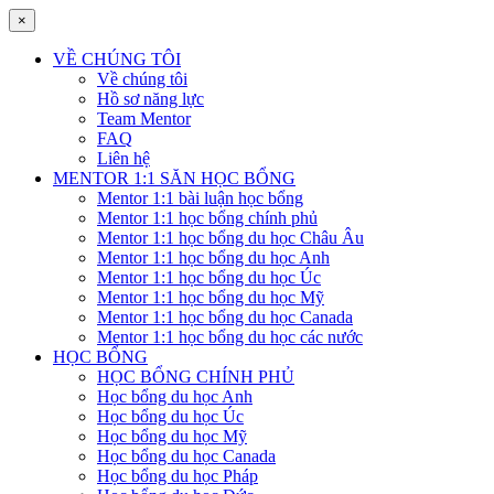
×
VỀ CHÚNG TÔI
Về chúng tôi
Hồ sơ năng lực
Team Mentor
FAQ
Liên hệ
MENTOR 1:1 SĂN HỌC BỔNG
Mentor 1:1 bài luận học bổng
Mentor 1:1 học bổng chính phủ
Mentor 1:1 học bổng du học Châu Âu
Mentor 1:1 học bổng du học Anh
Mentor 1:1 học bổng du học Úc
Mentor 1:1 học bổng du học Mỹ
Mentor 1:1 học bổng du học Canada
Mentor 1:1 học bổng du học các nước
HỌC BỔNG
HỌC BỔNG CHÍNH PHỦ
Học bổng du học Anh
Học bổng du học Úc
Học bổng du học Mỹ
Học bổng du học Canada
Học bổng du học Pháp