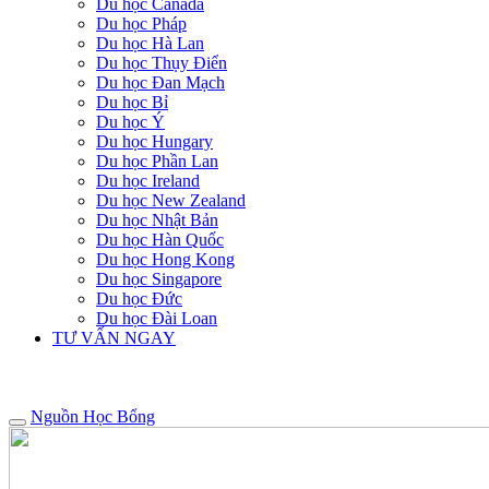
Du học Canada
Du học Pháp
Du học Hà Lan
Du học Thụy Điển
Du học Đan Mạch
Du học Bỉ
Du học Ý
Du học Hungary
Du học Phần Lan
Du học Ireland
Du học New Zealand
Du học Nhật Bản
Du học Hàn Quốc
Du học Hong Kong
Du học Singapore
Du học Đức
Du học Đài Loan
TƯ VẤN NGAY
Nguồn Học Bổng