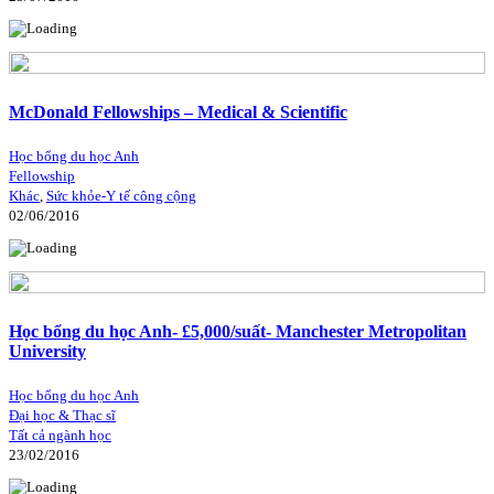
McDonald Fellowships – Medical & Scientific
Học bổng du học Anh
Fellowship
Khác
,
Sức khỏe-Y tế công cộng
02/06/2016
Học bổng du học Anh- £5,000/suất- Manchester Metropolitan
University
Học bổng du học Anh
Đại học & Thạc sĩ
Tất cả ngành học
23/02/2016