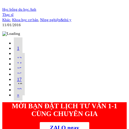
Học bổng du học Anh
Thạc sĩ
Khác
,
Khoa học cơ bản
,
Nông nghiệp&thú y
11/01/2016
«
1
…
13
14
15
16
17
18
19
»
MỜI BẠN ĐẶT LỊCH TƯ VẤN 1-1
CÙNG CHUYÊN GIA
ZALO ngay