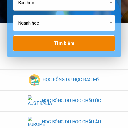
Tìm kiếm
HỌC BỔNG DU HỌC BẮC MỸ
HỌC BỔNG DU HỌC CHÂU ÚC
HỌC BỔNG DU HỌC CHÂU ÂU