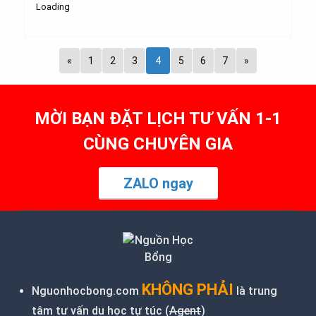
«
1
2
3
4
5
6
7
»
MỜI BẠN ĐẶT LỊCH TƯ VẤN 1-1
CÙNG CHUYÊN GIA
ZALO ngay
KHÔNG PHẢI
Nguonhocbong.com
là trung
tâm tư vấn du học tự túc (
Agent
)