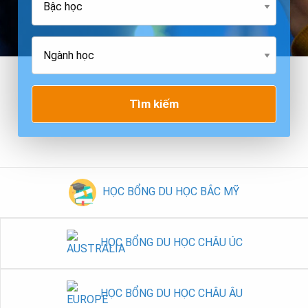
Tìm kiếm
HỌC BỔNG DU HỌC BẮC MỸ
HỌC BỔNG DU HỌC CHÂU ÚC
HỌC BỔNG DU HỌC CHÂU ÂU