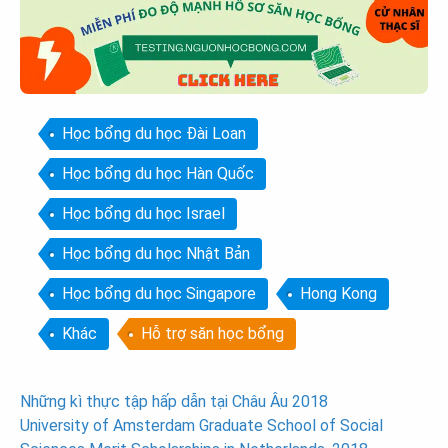
Học bổng du học Đài Loan
Học bổng du học Hàn Quốc
Học bổng du học Israel
Học bổng du học Nhật Bản
Học bổng du học Singapore
Hong Kong
Khác
Hỗ trợ săn học bổng
Post
Những kì thực tập hấp dẫn tại Châu Âu 2018
University of Amsterdam Graduate School of Social
navigation