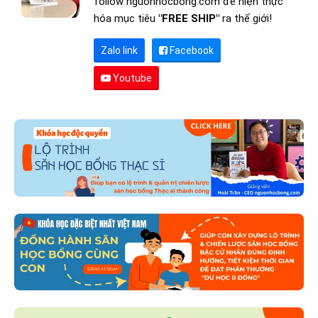
follow nguonhocbong.com để hiện thực
hóa mục tiêu
"FREE SHIP"
ra thế giới!
Zalo link
Facebook
Youtube