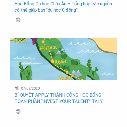
Học Bổng Du học Châu Âu – Tổng hợp các nguồn
có thể giúp bạn “du học 0 đồng”
07/03/2020
BÍ QUYẾT APPLY THÀNH CÔNG HỌC BỔNG
TOÀN PHẦN “INVEST YOUR TALENT” TẠI Ý