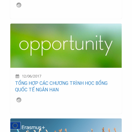
12/06/2017
TỔNG HỢP CÁC CHƯƠNG TRÌNH HỌC BỔNG
QUỐC TẾ NGẮN HẠN