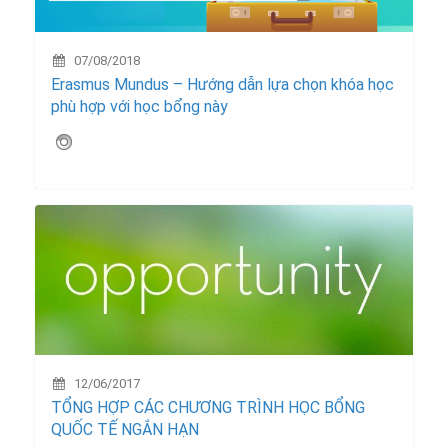
07/08/2018
Erasmus Mundus – Hướng dẫn lựa chọn khóa học
phù hợp với học bổng này
12/06/2017
TỔNG HỢP CÁC CHƯƠNG TRÌNH HỌC BỔNG
QUỐC TẾ NGẮN HẠN