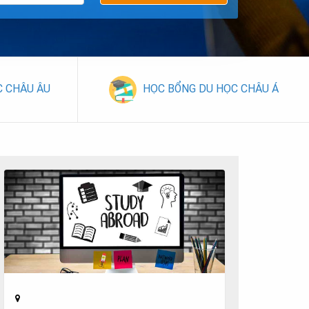
C CHÂU ÂU
HỌC BỔNG DU HỌC CHÂU Á