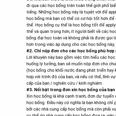
đi qua các học bổng trên toàn thế giới phổ bi
tiếng. Những học bổng này là tuyệt vời để ap
học bổng mà bạn có thể có cơ hội tốt hơn để
thể. Học bổng cụ thể là học bổng tốt để appl
thể và quan trọng hơn, ít người biết về các h
bổng đại học toàn và không phải là được gọi l
hơn trong việc áp dụng cho các học bổng này,
#2. Chỉ nộp đơn cho các học bổng phù hợp 
Lời khuyên này bao gồm việc tìm hiểu các học 
huống lý tưởng, bạn sẽ muốn nộp đơn cho ch
(học bổng cho khối nước đang phát triển hay k
hợp với trình độ của bạn, và nếu có thể, lĩnh 
cấp của bạn / nghiên cứu / kinh nghiệm.
#3. Nổi bật trong đơn xin học bổng của bạn
Xin học bổng là khá cạnh tranh, đơn dự tuyển 
học bổng. Điều này có nghĩa là bạn không chỉ 
bởi các nhà cung cấp học bổng mà còn phải vượ
cụ thể do nhà cung cấp học bổng đưa ra, việc n