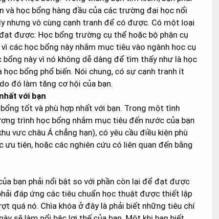
ến và học bổng hàng đầu của các trường đại học nổi
ply nhưng vô cùng cạnh tranh để có được. Có một loại
 đạt được: Học bổng trường cụ thể hoặc bộ phận cụ
y vì các học bổng này nhắm mục tiêu vào ngành học cụ
ọc bổng này vì nó không dễ dàng để tìm thấy như là học
à học bổng phổ biến. Nói chung, có sự cạnh tranh ít
 do đó làm tăng cơ hội của bạn.
nhất với bạn
bổng tốt và phù hợp nhất với bạn. Trong một tình
ương trình học bổng nhắm mục tiêu đến nước của bạn
hu vưc châu Á chẳng hạn), có yêu cầu điều kiện phù
vực ưu tiên, hoặc các nghiên cứu có liên quan đến bằng
của bạn phải nổi bật so với phần còn lại để đạt được
phải đáp ứng các tiêu chuẩn học thuật được thiết lập
t quá nó. Chìa khóa ở đây là phải biết những tiêu chí
ày sẽ làm nổi bậc lợi thế của bạn. Một khi bạn biết