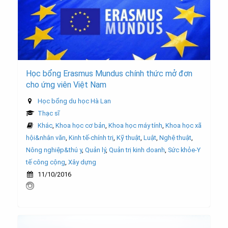
Học bổng Erasmus Mundus chính thức mở đơn
cho ứng viên Việt Nam
Học bổng du học Hà Lan
Thạc sĩ
Khác
,
Khoa học cơ bản
,
Khoa học máy tính
,
Khoa học xã
hội&nhân văn
,
Kinh tế-chính trị
,
Kỹ thuật
,
Luật
,
Nghệ thuật
,
Nông nghiệp&thú y
,
Quản lý
,
Quản trị kinh doanh
,
Sức khỏe-Y
tế công cộng
,
Xây dựng
11/10/2016