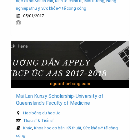
học xã hội&nhân văn
,
Kinh tế-chính trị
,
Môi trường
,
Nông
nghiệp&thú y
,
Sức khỏe-Y tế công cộng
05/01/2017
Mai Lan Kunzy Scholarship-University of
Queensland’s Faculty of Medicine
Học bổng du học Úc
Thạc sĩ & Tiến sĩ
Khác
,
Khoa học cơ bản
,
Kỹ thuật
,
Sức khỏe-Y tế công
cộng