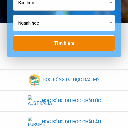
Tìm kiếm
HỌC BỔNG DU HỌC BẮC MỸ
HỌC BỔNG DU HỌC CHÂU ÚC
HỌC BỔNG DU HỌC CHÂU ÂU