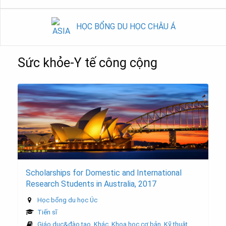
HỌC BỔNG DU HỌC CHÂU Á
Sức khỏe-Y tế công cộng
Scholarships for Domestic and International
Research Students in Australia, 2017
Học bổng du học Úc
Tiến sĩ
Giáo dục&đào tạo
,
Khác
,
Khoa học cơ bản
,
Kỹ thuật
,