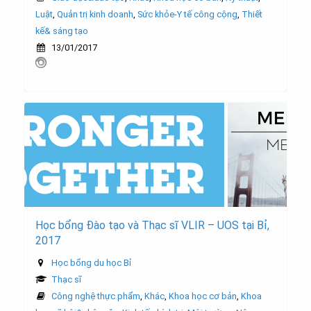
Luật
,
Quản trị kinh doanh
,
Sức khỏe-Y tế công cộng
,
Thiết
kế& sáng tạo
13/01/2017
Học bổng Đào tạo và Thạc sĩ VLIR – UOS tại Bỉ,
2017
Học bổng du học Bỉ
Thạc sĩ
Công nghệ thực phẩm
,
Khác
,
Khoa học cơ bản
,
Khoa