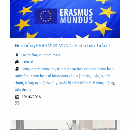
Học bổng ERASMUS MUNDUS cho bậc Tiến sĩ
Học bổng du học Pháp
Tiến sĩ
Công nghệ thông tin
,
Khác
,
Khoa học cơ bản
,
Khoa học
máy tính
,
Khoa học xã hội&nhân văn
,
Kỹ thuật
,
Luật
,
Nghệ
thuật
,
Nông nghiệp&thú y
,
Quản lý
,
Sức khỏe-Y tế công cộng
,
Xây dựng
18/10/2016