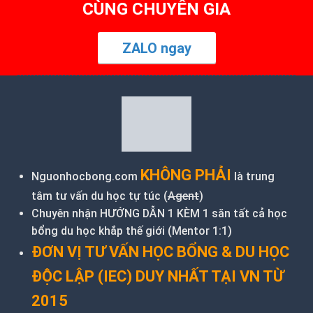
CÙNG CHUYÊN GIA
ZALO ngay
KHÔNG PHẢI
Nguonhocbong.com
là trung
tâm tư vấn du học tự túc (
Agent
)
Chuyên nhận HƯỚNG DẪN 1 KÈM 1 săn tất cả học
bổng du học khắp thế giới (Mentor 1:1)
ĐƠN VỊ TƯ VẤN HỌC BỔNG & DU HỌC
ĐỘC LẬP (IEC) DUY NHẤT TẠI VN TỪ
2015