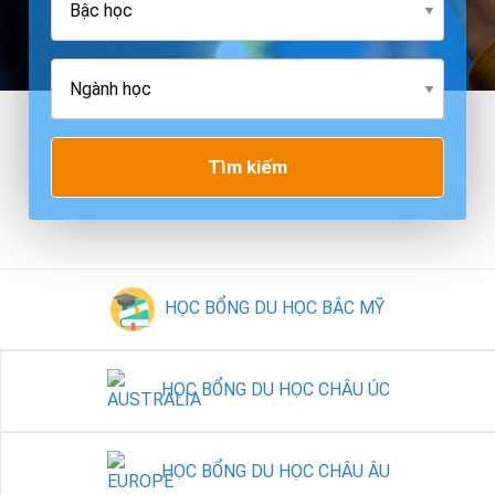
Tìm kiếm
HỌC BỔNG DU HỌC BẮC MỸ
HỌC BỔNG DU HỌC CHÂU ÚC
HỌC BỔNG DU HỌC CHÂU ÂU