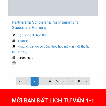
Partnership Scholarship for International
Students in Germany
Học bổng du học Đức
Thạc sĩ
Khác
,
Khoa học cơ bản
,
Khoa học máy tính
,
Kỹ thuật
,
Môi trường
04/04/2019
«
1
2
3
4
5
6
7
8
»
MỜI BẠN ĐẶT LỊCH TƯ VẤN 1-1