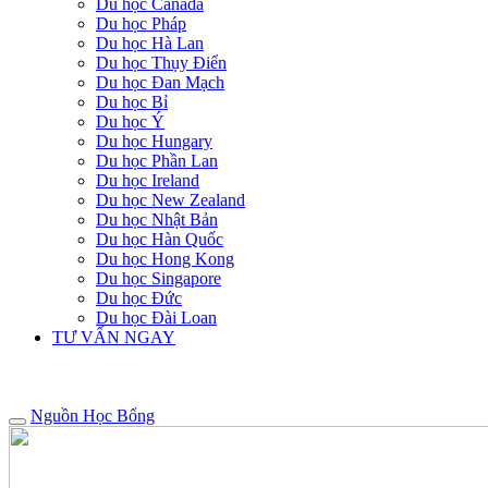
Du học Canada
Du học Pháp
Du học Hà Lan
Du học Thụy Điển
Du học Đan Mạch
Du học Bỉ
Du học Ý
Du học Hungary
Du học Phần Lan
Du học Ireland
Du học New Zealand
Du học Nhật Bản
Du học Hàn Quốc
Du học Hong Kong
Du học Singapore
Du học Đức
Du học Đài Loan
TƯ VẤN NGAY
Nguồn Học Bổng