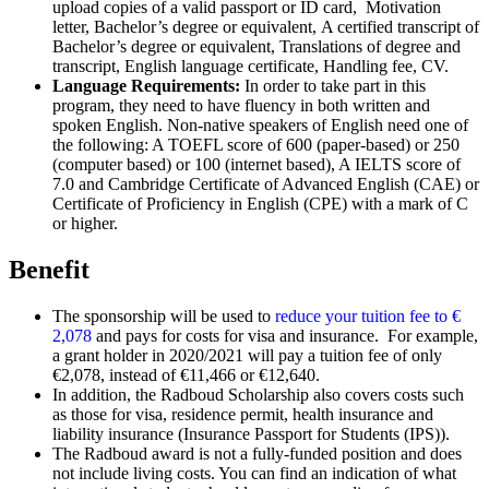
upload copies of a valid passport or ID card, Motivation
letter, Bachelor’s degree or equivalent, A certified transcript of
Bachelor’s degree or equivalent, Translations of degree and
transcript, English language certificate, Handling fee, CV.
Language Requirements:
In order to take part in this
program, they need to have fluency in both written and
spoken English. Non-native speakers of English need one of
the following: A TOEFL score of 600 (paper-based) or 250
(computer based) or 100 (internet based), A IELTS score of
7.0 and Cambridge Certificate of Advanced English (CAE) or
Certificate of Proficiency in English (CPE) with a mark of C
or higher.
Benefit
The sponsorship will be used to
reduce your tuition fee to €
2,078
and pays for costs for visa and insurance. For example,
a grant holder in 2020/2021 will pay a tuition fee of only
€2,078, instead of €11,466 or €12,640.
In addition, the Radboud Scholarship also covers costs such
as those for visa, residence permit, health insurance and
liability insurance (Insurance Passport for Students (IPS)).
The Radboud award is not a fully-funded position and does
not include living costs. You can find an indication of what