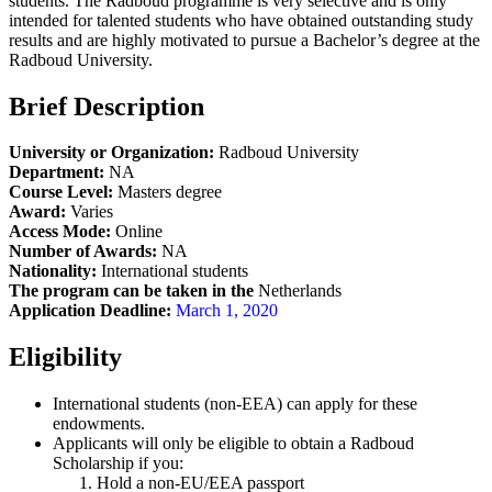
students. The Radboud programme is very selective and is only
intended for talented students who have obtained outstanding study
results and are highly motivated to pursue a Bachelor’s degree at the
Radboud University.
Brief Description
University or Organization:
Radboud University
Department:
NA
Course Level:
Masters degree
Award:
Varies
Access Mode:
Online
Number of Awards:
NA
Nationality:
International students
The program can be taken in
the
Netherlands
Application Deadline:
March 1, 2020
Eligibility
International students (non-EEA) can apply for these
endowments.
Applicants will only be eligible to obtain a Radboud
Scholarship if you:
Hold a non-EU/EEA passport