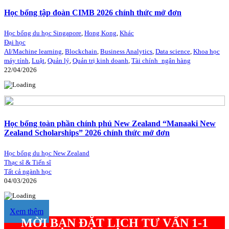
Học bổng tập đoàn CIMB 2026 chính thức mở đơn
Học bổng du học Singapore
,
Hong Kong
,
Khác
Đại học
AI/Machine learning
,
Blockchain
,
Business Analytics
,
Data science
,
Khoa học
máy tính
,
Luật
,
Quản lý
,
Quản trị kinh doanh
,
Tài chính_ngân hàng
22/04/2026
Học bổng toàn phần chính phủ New Zealand “Manaaki New
Zealand Scholarships” 2026 chính thức mở đơn
Học bổng du học New Zealand
Thạc sĩ & Tiến sĩ
Tất cả ngành học
04/03/2026
Xem thêm
MỜI BẠN ĐẶT LỊCH TƯ VẤN 1-1