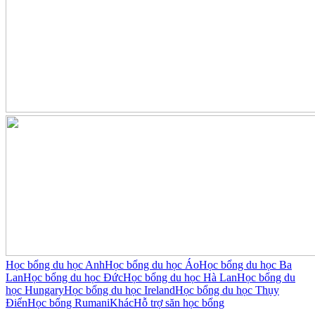
Học bổng du học Anh
Học bổng du học Áo
Học bổng du học Ba
Lan
Học bổng du học Đức
Học bổng du học Hà Lan
Học bổng du
học Hungary
Học bổng du học Ireland
Học bổng du học Thụy
Điển
Học bổng Rumani
Khác
Hỗ trợ săn học bổng