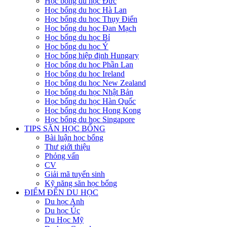
Học bổng du học Đức
Học bổng du học Hà Lan
Học bổng du học Thụy Điển
Học bổng du học Đan Mạch
Học bổng du học Bỉ
Học bổng du học Ý
Học bổng hiệp định Hungary
Học bổng du học Phần Lan
Học bổng du học Ireland
Học bổng du học New Zealand
Học bổng du học Nhật Bản
Học bổng du học Hàn Quốc
Học bổng du học Hong Kong
Học bổng du học Singapore
TIPS SĂN HỌC BỔNG
Bài luận học bổng
Thư giới thiệu
Phỏng vấn
CV
Giải mã tuyển sinh
Kỹ năng săn học bổng
ĐIỂM ĐẾN DU HỌC
Du học Anh
Du học Úc
Du Học Mỹ