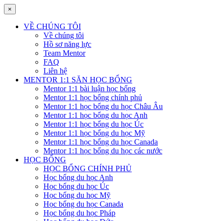
×
VỀ CHÚNG TÔI
Về chúng tôi
Hồ sơ năng lực
Team Mentor
FAQ
Liên hệ
MENTOR 1:1 SĂN HỌC BỔNG
Mentor 1:1 bài luận học bổng
Mentor 1:1 học bổng chính phủ
Mentor 1:1 học bổng du học Châu Âu
Mentor 1:1 học bổng du học Anh
Mentor 1:1 học bổng du học Úc
Mentor 1:1 học bổng du học Mỹ
Mentor 1:1 học bổng du học Canada
Mentor 1:1 học bổng du học các nước
HỌC BỔNG
HỌC BỔNG CHÍNH PHỦ
Học bổng du học Anh
Học bổng du học Úc
Học bổng du học Mỹ
Học bổng du học Canada
Học bổng du học Pháp