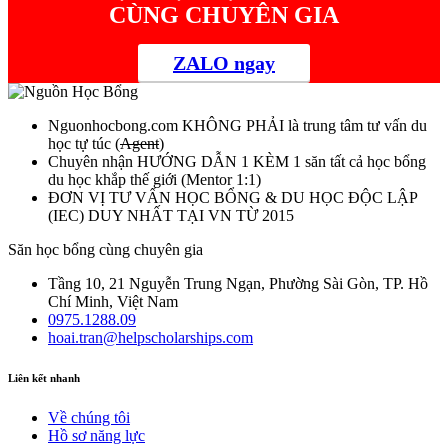
CÙNG CHUYÊN GIA
ZALO ngay
Nguonhocbong.com
KHÔNG PHẢI
là trung tâm tư vấn du
học tự túc (
Agent
)
Chuyên nhận HƯỚNG DẪN 1 KÈM 1 săn tất cả học bổng
du học khắp thế giới (Mentor 1:1)
ĐƠN VỊ TƯ VẤN HỌC BỔNG & DU HỌC ĐỘC LẬP
(IEC) DUY NHẤT TẠI VN TỪ 2015
Săn học bổng cùng chuyên gia
Tầng 10, 21 Nguyễn Trung Ngạn, Phường Sài Gòn, TP. Hồ
Chí Minh, Việt Nam
0975.1288.09
hoai.tran@helpscholarships.com
Liên kết nhanh
Về chúng tôi
Hồ sơ năng lực