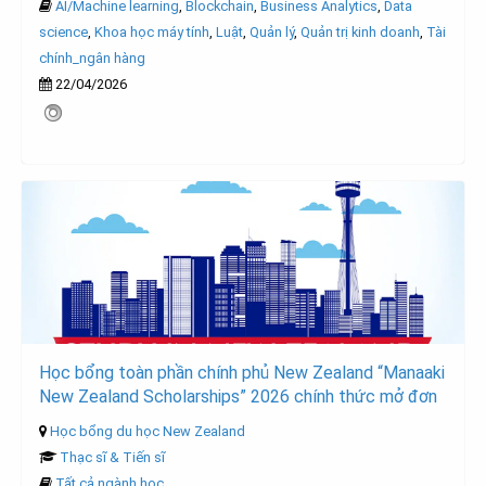
AI/Machine learning
,
Blockchain
,
Business Analytics
,
Data
science
,
Khoa học máy tính
,
Luật
,
Quản lý
,
Quản trị kinh doanh
,
Tài
chính_ngân hàng
22/04/2026
Học bổng toàn phần chính phủ New Zealand “Manaaki
New Zealand Scholarships” 2026 chính thức mở đơn
Học bổng du học New Zealand
Thạc sĩ & Tiến sĩ
Tất cả ngành học