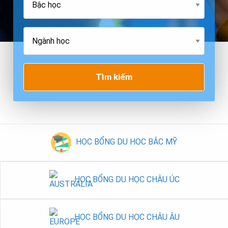
Tìm kiếm
HỌC BỔNG DU HỌC BẮC MỸ
HỌC BỔNG DU HỌC CHÂU ÚC
HỌC BỔNG DU HỌC CHÂU ÂU