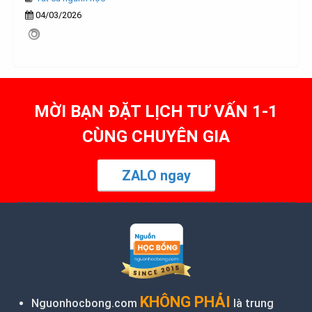
04/03/2026
MỜI BẠN ĐẶT LỊCH TƯ VẤN 1-1
CÙNG CHUYÊN GIA
ZALO ngay
KHÔNG PHẢI
Nguonhocbong.com
là trung