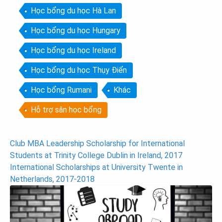
Học bổng du học Hà Lan
Học bổng du học Hungary
Học bổng du học Ireland
Học bổng du học Thụy Điển
Học bổng Rumani
Khác
Hỗ trợ săn học bổng
Post
Club MBA Leadership Scholarship for International
Students at Trinity College Dublin in Ireland, 2017
navigation
International Scholarships at University Twente in
Netherlands, 2017-2018