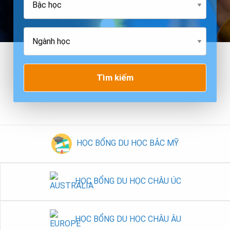
Tìm kiếm
HỌC BỔNG DU HỌC BẮC MỸ
HỌC BỔNG DU HỌC CHÂU ÚC
HỌC BỔNG DU HỌC CHÂU ÂU