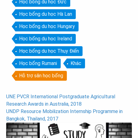
Học bổng du học Đức
Học bổng du học Hà Lan
Học bổng du học Hungary
Học bổng du học Ireland
Học bổng du học Thụy Điển
Học bổng Rumani
Khác
Hỗ trợ săn học bổng
Post
UNE PVCR International Postgraduate Agricultural
Research Awards in Australia, 2018
navigation
UNDP Resource Mobilization Internship Programme in
Bangkok, Thailand, 2017