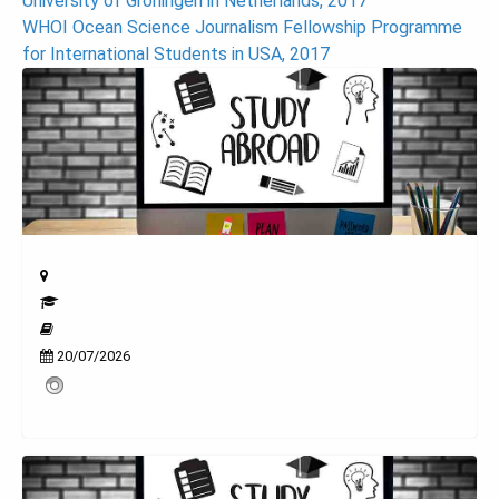
University of Groningen in Netherlands, 2017
navigation
WHOI Ocean Science Journalism Fellowship Programme
for International Students in USA, 2017
20/07/2026