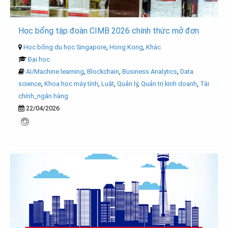
Học bổng tập đoàn CIMB 2026 chính thức mở đơn
Học bổng du học Singapore
,
Hong Kong
,
Khác
Đại học
AI/Machine learning
,
Blockchain
,
Business Analytics
,
Data
science
,
Khoa học máy tính
,
Luật
,
Quản lý
,
Quản trị kinh doanh
,
Tài
chính_ngân hàng
22/04/2026