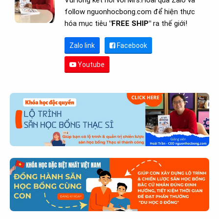
Vui lòng kết nối với Mrs.Hoài qua Zalo và
follow nguonhocbong.com để hiện thực
hóa mục tiêu
"FREE SHIP"
ra thế giới!
Zalo link
Facebook
Youtube