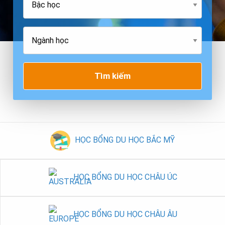
Tìm kiếm
HỌC BỔNG DU HỌC BẮC MỸ
HỌC BỔNG DU HỌC CHÂU ÚC
HỌC BỔNG DU HỌC CHÂU ÂU