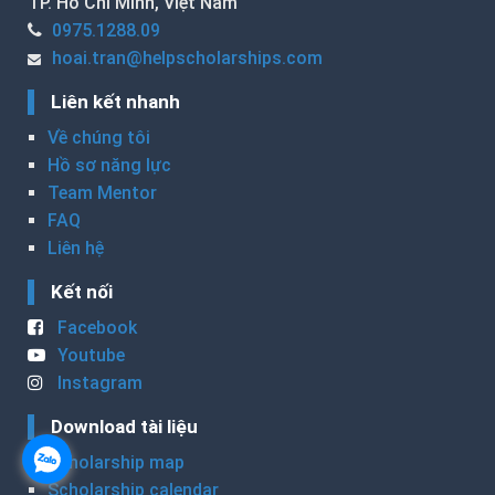
TP. Hồ Chí Minh, Việt Nam
0975.1288.09
hoai.tran@helpscholarships.com
Liên kết nhanh
Về chúng tôi
Hồ sơ năng lực
Team Mentor
FAQ
Liên hệ
Kết nối
Facebook
Youtube
Instagram
Download tài liệu
Scholarship map
Scholarship calendar