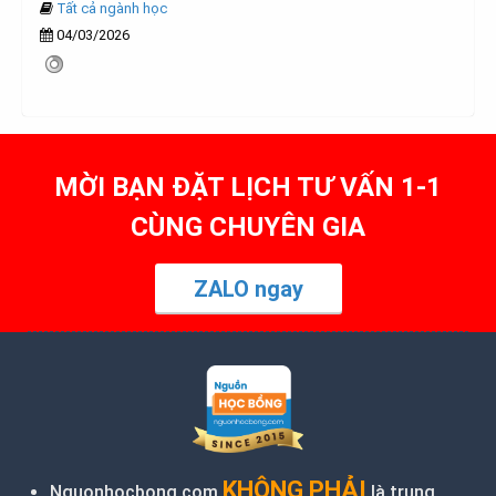
Tất cả ngành học
04/03/2026
MỜI BẠN ĐẶT LỊCH TƯ VẤN 1-1
CÙNG CHUYÊN GIA
ZALO ngay
KHÔNG PHẢI
Nguonhocbong.com
là trung