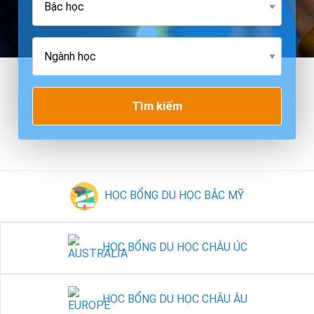
Tìm kiếm
HỌC BỔNG DU HỌC BẮC MỸ
HỌC BỔNG DU HỌC CHÂU ÚC
HỌC BỔNG DU HỌC CHÂU ÂU