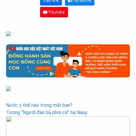
Zalo link
Facebook
Youtube
Post
Nước ý thế nào trong mắt bạn?
Tượng “Người đàn bà phơi cá” tại Nauy
navigation