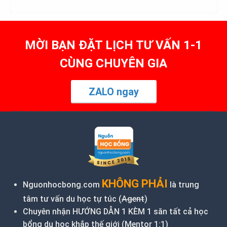
MỜI BẠN ĐẶT LỊCH TƯ VẤN 1-1
CÙNG CHUYÊN GIA
ZALO ngay
KHÔNG PHẢI
Nguonhocbong.com
là trung
tâm tư vấn du học tự túc (
Agent
)
Chuyên nhận HƯỚNG DẪN 1 KÈM 1 săn tất cả học
bổng du học khắp thế giới (Mentor 1:1)