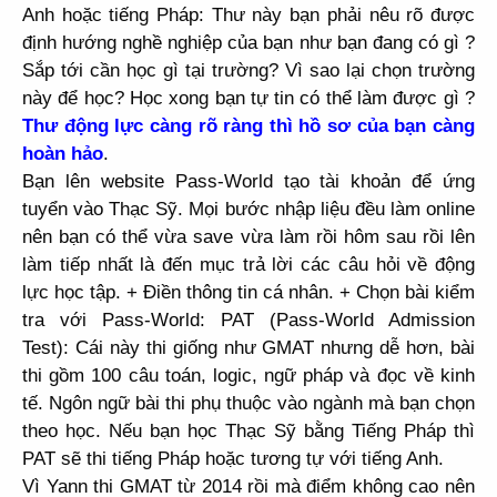
Anh hoặc tiếng Pháp: Thư này bạn phải nêu rõ được
định hướng nghề nghiệp của bạn như bạn đang có gì ?
Sắp tới cần học gì tại trường? Vì sao lại chọn trường
này để học? Học xong bạn tự tin có thể làm được gì ?
Thư động lực càng rõ ràng thì hồ sơ của bạn càng
hoàn hảo
.
Bạn lên website Pass-World tạo tài khoản để ứng
tuyển vào Thạc Sỹ. Mọi bước nhập liệu đều làm online
nên bạn có thể vừa save vừa làm rồi hôm sau rồi lên
làm tiếp nhất là đến mục trả lời các câu hỏi về động
lực học tập. + Điền thông tin cá nhân. + Chọn bài kiểm
tra với Pass-World: PAT (
Pass-World Admission
Test
): Cái này thi giống như GMAT nhưng dễ hơn, bài
thi gồm 100 câu toán, logic, ngữ pháp và đọc về kinh
tế. Ngôn ngữ bài thi phụ thuộc vào ngành mà bạn chọn
theo học. Nếu bạn học Thạc Sỹ bằng Tiếng Pháp thì
PAT sẽ thi tiếng Pháp hoặc tương tự với tiếng Anh.
Vì Yann thi GMAT từ 2014 rồi mà điểm không cao nên