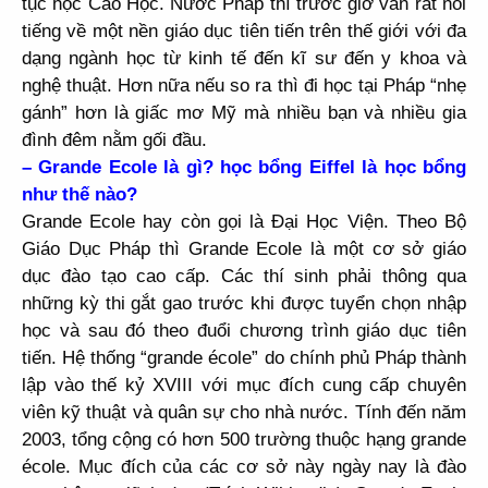
tục học Cao Học. Nước Pháp thì trước giờ vẫn rất nổi
tiếng về một nền giáo dục tiên tiến trên thế giới với đa
dạng ngành học từ kinh tế đến kĩ sư đến y khoa và
nghệ thuật. Hơn nữa nếu so ra thì đi học tại Pháp “nhẹ
gánh” hơn là giấc mơ Mỹ mà nhiều bạn và nhiều gia
đình đêm nằm gối đầu.
–
Grande Ecole là gì? học bổng Eiffel là học bổng
như thế nào?
Grande Ecole hay còn gọi là Đại Học Viện. Theo Bộ
Giáo Dục Pháp thì Grande Ecole là một cơ sở giáo
dục đào tạo cao cấp. Các thí sinh phải thông qua
những kỳ thi gắt gao trước khi được tuyển chọn nhập
học và sau đó theo đuổi chương trình giáo dục tiên
tiến. Hệ thống “
grande école
” do chính phủ Pháp thành
lập vào thế kỷ XVIII với mục đích cung cấp chuyên
viên kỹ thuật và quân sự cho nhà nước. Tính đến năm
2003, tổng cộng có hơn 500 trường thuộc hạng
grande
école
. Mục đích của các cơ sở này ngày nay là đào