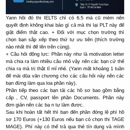
Yann hồi đó thi IELTS chỉ có 6.5 mà cũ mèm nên
quyết định không khai báo gì cả mà thi lại PLT này để
giật điểm thật cao. + Đối với mục chọn trường thì
chọn bạn sắp xếp theo thứ tự ưu tiên (thích trường
nào nhất thì để lên trên cùng).
+ Câu hỏi động lực: Phần này như là motivation letter
mà chia ra làm nhiều câu nhỏ vậy nên các bạn cứ thế
chia ra mà trị thật tỉ mỉ nhé. (Yann mất khoảng 1 tuần
để mài dũa văn chương cho các câu hỏi này nên các
bạn đừng làm qua loa phần này).
Phần tiếp theo các bạn tải các hồ sơ bao gồm bằng
cấp , CV, passport lên phần Documents. Phần này
đơn giản nên các bạ n tự làm được.
Sau khi hoàn tất hết thì bạn đến phần đóng lệ phí hồ
sơ 170 Euros (+130 Euros nếu bạn có chọn thi TAGE
MAGE). Phí này có thể trả qua thẻ tín dụng và mình