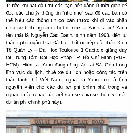
Trước khi bắt đầu thì các bạn nên dành ít thời gian để
đọc các chú ý/ thông tin “
nhỏ nhẹ
” sau để các bạn có
thể hiểu các thông tin cơ bản trước khi đi vào phần
chia sẻ kinh nghiệm chi tiết nhe: –
Yann là ai?
Yann
tên thật là Nguyễn Cao Danh, sinh năm 1993, đến từ
thành phố ngàn hoa Đà Lạt. Tốt nghiệp cử nhân Kinh
Tế Quản Lý – Đại Học Toulouse 1 Capitole giảng dạy
tại Trung Tâm Đại Học Pháp TP. Hồ Chí Minh (PUF-
HCM). Hiện tại Yann đang công tác tại Sài Gòn trong
lĩnh vực du lịch, thuê xe du lịch hoặc công tác trên
toàn lãnh thổ Việt Nam; ngoài ra Yann còn là tình
nguyện viên cho các dự án phi chính phủ trong và
ngoài nước (
chắc bài viết sau sẽ chia sẽ thêm về các
dự án phi chính phủ này
).