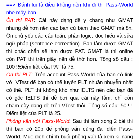
==> Đánh lụi là điều không nên khi đi thi Pass-World
nhe mấy bạn.
Ôn thi PAT
:
Cái này dạng đề y chang như GMAT
nhưng dễ hơn nên các bạn cứ bám theo GMAT mà ôn.
Ôn chủ yếu các câu toán, phần logic, đọc hiểu và sửa
ngữ pháp (sentence correction). Bạn làm được GMAT
thì chắc chắn sẽ làm được PAT. GMAT là thì online
còn PAT thi trên giấy nên dễ thở hơn. Tổng số câu :
100
!!Điểm liệt của PAT là 75.
Ôn thi PLT
:
Trên account Pass-World của bạn có link
với VTest để bạn có thể luyên PLT nhuần nhuyễn nhất
có thể. PLT thì không khó như IELTS nên các bạn đã
có gốc IELTS thì dễ bơi qua cái này lắm, chỉ còn
chăm cày dạng đề trên VTest thôi. Tổng số câu: 50
! !
Điểm liệt của PLT là 25.
Phỏng vấn với Pass-World
: Sau thi làm xong 2 bài thi
thì bạn có 20p để phỏng vấn cùng đại diện Pass-
World. Mục địch chính buổi phỏng vấn là xem kĩ năng