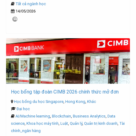
Tất cả ngành học
14/05/2026
Học bổng tập đoàn CIMB 2026 chính thức mở đơn
Học bổng du học Singapore
,
Hong Kong
,
Khác
Đại học
AI/Machine learning
,
Blockchain
,
Business Analytics
,
Data
science
,
Khoa học máy tính
,
Luật
,
Quản lý
,
Quản trị kinh doanh
,
Tài
chính_ngân hàng