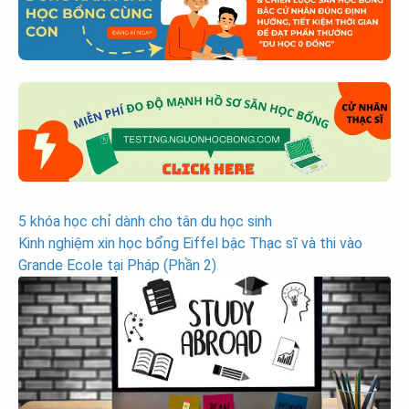
Post
5 khóa học chỉ dành cho tân du học sinh
Kinh nghiệm xin học bổng Eiffel bậc Thạc sĩ và thi vào
navigation
Grande Ecole tại Pháp (Phần 2)