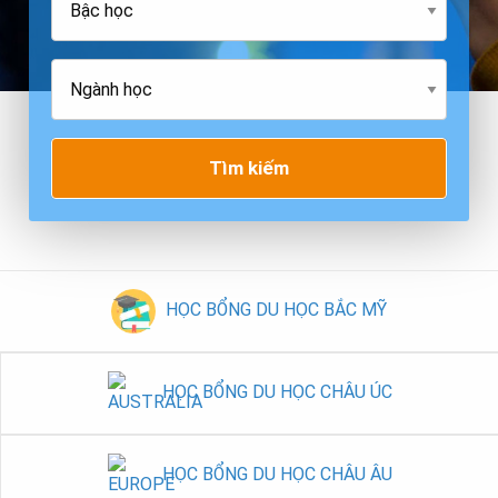
Tìm kiếm
HỌC BỔNG DU HỌC BẮC MỸ
HỌC BỔNG DU HỌC CHÂU ÚC
HỌC BỔNG DU HỌC CHÂU ÂU