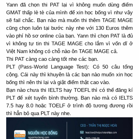
Yann đã chọn thi PAT lại vì không muốn dùng điểm
GMAT thấp lè tè của mình để xin học bổng vì như vậy
sẽ fail chắc. Bạn nào mà muốn thi thêm TAGE MAGE
cũng chọn luôn tại bước này nhe với 130 Euros thêm
vào phí hồ sơ online của bạn. Yann thì chọn PAT là đủ
vì không tự tin thi TAGE MAGE cho lắm vì vốn dĩ ở
Việt Nam không có chỗ nào ôn TAGE MAGE cả.
Thi PAT càng cao càng tốt nhe các bạn.
PLT (
Pass-World Language Test)
: Có 50 câu tổng
cộng. Cái này thì khuyên là các bạn nào muốn xin học
bổng thì nên thi lại và giật điểm thật cao vào.
Bạn nào chưa thi IELTS hay TOEFL thì có thể đăng kí
PLT để xét tuyển bình thường. Bạn nào mà có IELTS
7.5 hay 8.0 hoặc TOELF ở trình độ tương đương rồi
thì hẳn bỏ qua PLT này nhe.