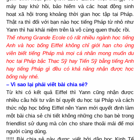
máy bay khứ hồi, bảo hiểm và các hoạt động sinh
hoạt xã hội trong khoảng thời gian học tập tại Pháp.
Thật ra thì đối với bạn nào học tiếng Pháp từ nhỏ như
Yann thì hai khái niệm trên là vô cùng quen thuộc rồi.
Thế nhưng Grande Ecole có rất nhiều ngành học tiếng
Anh và học bổng Eiffel không chỉ giới hạn cho ứng
viên biết tiếng Pháp mà mọi cá nhân mong muốn du
học tại Pháp bậc Thạc Sỹ hay Tiến Sỹ bằng tiếng Anh
hay tiếng Pháp gì đều có khả năng nhận được học
bổng này nhé.
–
Vì sao lại phải viết bài chia sẻ
?
Từ khi có kết quả Eiffel thì Yann cũng nhận được
nhiều câu hỏi tư vấn bí quyết du học tại Pháp và cách
thức nộp học bổng Eiffel nên Yann mới quyết định làm
một bài chia sẻ chi tiết không những cho bạn bè trong
friendlist sử dụng mà còn cho share thoải mái để mọi
người cùng dùng.
!!!!! Bài chia sẻ này được viết bởi dân học Kinh Tế