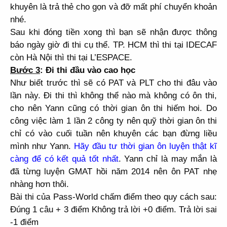
khuyên là trả thẻ cho gọn và đỡ mất phí chuyển khoản
nhé.
Sau khi đóng tiền xong thì bạn sẽ nhận được thông
báo ngày giờ đi thi cụ thể. TP. HCM thì thi tại IDECAF
còn Hà Nội thì thi tại L’ESPACE.
Bước 3
:
Đi thi đầu vào cao học
Như biết trước thì sẽ có PAT và PLT cho thi đâu vào
lần này. Đi thi thì không thể nào mà không có ôn thi,
cho nên Yann cũng có thời gian ôn thi hiếm hoi. Do
công việc làm 1 lần 2 công ty nên quỹ thời gian ôn thi
chỉ có vào cuối tuần nên khuyên các bạn đừng liều
mình như Yann.
Hãy đầu tư thời gian ôn luyện thật kĩ
càng để có kết quả tốt nhất
. Yann chỉ là may mắn là
đã từng luyện GMAT hồi năm 2014 nên ôn PAT nhẹ
nhàng hơn thôi.
Bài thi của Pass-World chấm điểm theo quy cách sau:
Đúng 1 câu + 3 điểm Không trả lời +0 điểm. Trả lời sai
-1 điểm