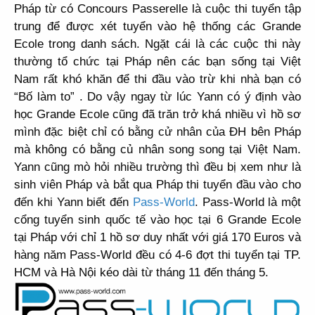
Pháp từ có Concours Passerelle là cuộc thi tuyển tập
trung để được xét tuyển vào hệ thống các Grande
Ecole trong danh sách. Ngặt cái là các cuộc thi này
thường tổ chức tại Pháp nên các bạn sống tại Việt
Nam rất khó khăn để thi đầu vào trừ khi nhà bạn có
“Bố làm to” . Do vậy ngay từ lúc Yann có ý định vào
học Grande Ecole cũng đã trăn trở khá nhiều vì hồ sơ
mình đặc biệt chỉ có bằng cử nhân của ĐH bên Pháp
mà không có bằng củ nhân song song tại Việt Nam.
Yann cũng mò hỏi nhiều trường thì đều bị xem như là
sinh viên Pháp và bắt qua Pháp thi tuyển đầu vào cho
đến khi Yann biết đến
Pass-World
. Pass-World là một
cổng tuyển sinh quốc tế vào học tại 6 Grande Ecole
tại Pháp với chỉ 1 hồ sơ duy nhất với giá 170 Euros và
hàng năm Pass-World đều có 4-6 đợt thi tuyển tại TP.
HCM và Hà Nội kéo dài từ tháng 11 đến tháng 5.