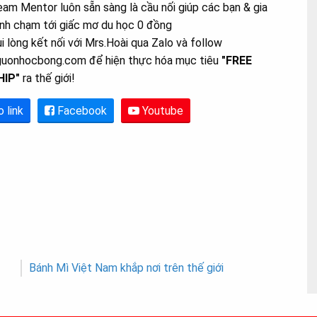
am Mentor luôn sẵn sàng là cầu nối giúp các bạn & gia
nh chạm tới giấc mơ du học 0 đồng
i lòng kết nối với Mrs.Hoài qua Zalo và follow
guonhocbong.com để hiện thực hóa mục tiêu
"FREE
HIP"
ra thế giới!
o link
Facebook
Youtube
Bánh Mì Việt Nam khắp nơi trên thế giới