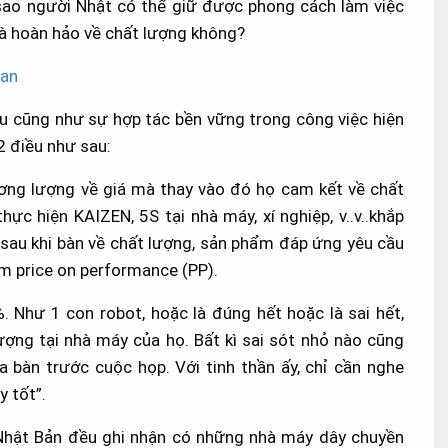
 sao người Nhật có thể giữ được phong cách làm việc
là hoàn hảo về chất lượng không?
âu cũng như sự hợp tác bền vững trong công việc hiện
 2 điều như sau:
ơng lượng về giá mà thay vào đó họ cam kết về chất
ực hiện KAIZEN, 5S tại nhà máy, xí nghiệp, v..v..khắp
 sau khi bàn về chất lượng, sản phẩm đáp ứng yêu cầu
ệm price on performance (PP).
%. Như 1 con robot, hoặc là đúng hết hoặc là sai hết,
ợng tại nhà máy của họ. Bất kì sai sót nhỏ nào cũng
a bàn trước cuộc họp. Với tinh thần ấy, chỉ cần nghe
y tốt”.
 Nhật Bản đều ghi nhận có những nhà máy dây chuyền