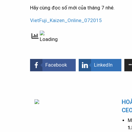
Hãy cùng đọc số mới của tháng 7 nhé.
VietFuji_Kaizen_Online_072015
Facebook
LinkedIn
HOÀ
CE
Mr
1