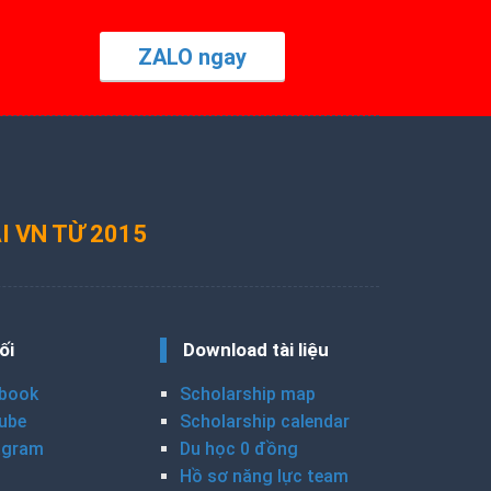
ZALO ngay
I VN TỪ 2015
ối
Download tài liệu
book
Scholarship map
ube
Scholarship calendar
agram
Du học 0 đồng
Hồ sơ năng lực team