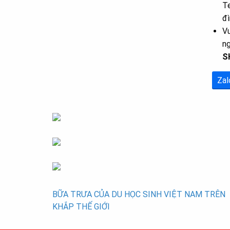
Te
đì
Vu
n
S
Zal
BỮA TRƯA CỦA DU HỌC SINH VIỆT NAM TRÊN
Post
KHẮP THẾ GIỚI