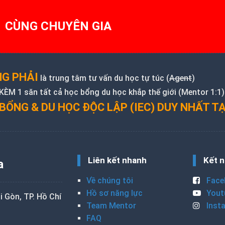
1 CÙNG CHUYÊN GIA
G PHẢI
là trung tâm tư vấn du học tự túc (
Agent
)
M 1 săn tất cả học bổng du học khắp thế giới (Mentor 1:1)
BỔNG & DU HỌC ĐỘC LẬP (IEC) DUY NHẤT TẠ
Liên kết nhanh
Kết n
a
Về chúng tôi
Face
Hồ sơ năng lực
Yout
 Gòn, TP. Hồ Chí
Team Mentor
Inst
FAQ