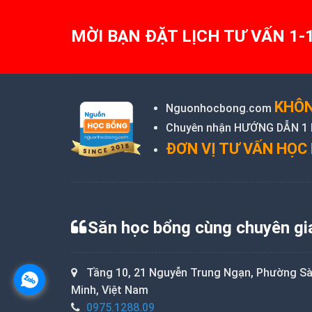
navigation
MỜI BẠN ĐẶT LỊCH TƯ VẤN 1-
KHÔN
Nguonhocbong.com
Chuyên nhận HƯỚNG DẪN 1 KÈ
ĐƠN VỊ TƯ VẤN HỌC 
Săn học bổng cùng chuyên gi
Tầng 10, 21 Nguyễn Trung Ngạn, Phường Sài
Minh, Việt Nam
0975.1288.09