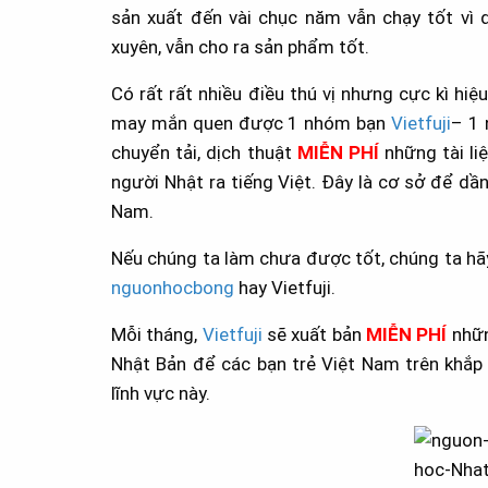
sản xuất đến vài chục năm vẫn chạy tốt vì 
xuyên, vẫn cho ra sản phẩm tốt.
Có rất rất nhiều điều thú vị nhưng cực kì h
may mắn quen được 1 nhóm bạn
Vietfuji
– 1 
chuyển tải, dịch thuật
MIỄN PHÍ
những tài liệ
người Nhật ra tiếng Việt. Đây là cơ sở để dầ
Nam.
Nếu chúng ta làm chưa được tốt, chúng ta hãy
nguonhocbong
hay Vietfuji.
Mỗi tháng,
Vietfuji
sẽ xuất bản
MIỄN PHÍ
nhữn
Nhật Bản để các bạn trẻ Việt Nam trên khắp 
lĩnh vực này.