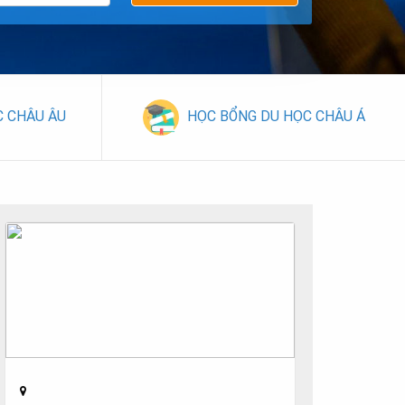
C CHÂU ÂU
HỌC BỔNG DU HỌC CHÂU Á