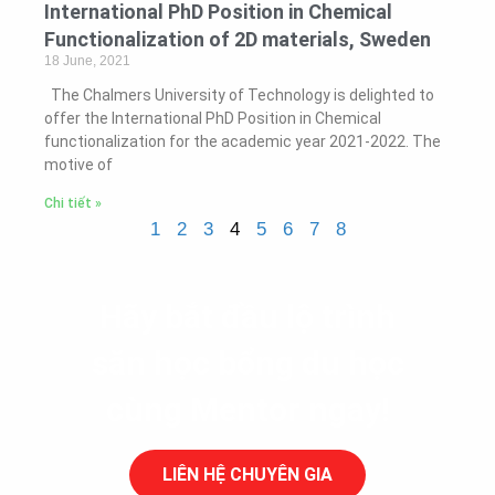
International PhD Position in Chemical
Functionalization of 2D materials, Sweden
18 June, 2021
The Chalmers University of Technology is delighted to
offer the International PhD Position in Chemical
functionalization for the academic year 2021-2022. The
motive of
Chi tiết »
1
2
3
4
5
6
7
8
Hãy bắt đầu lộ trình
săn học bổng du học
cùng Mentor ngay!
LIÊN HỆ CHUYÊN GIA