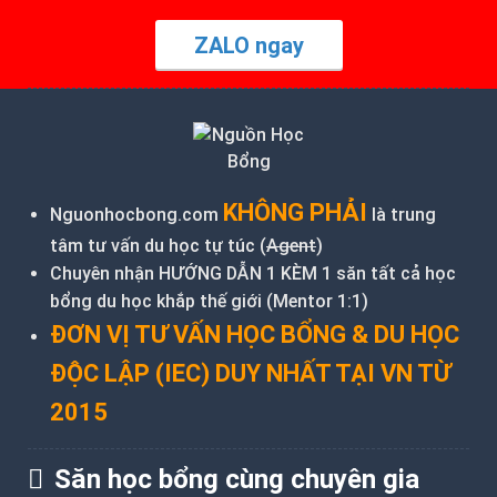
ZALO ngay
KHÔNG PHẢI
Nguonhocbong.com
là trung
tâm tư vấn du học tự túc (
Agent
)
Chuyên nhận HƯỚNG DẪN 1 KÈM 1 săn tất cả học
bổng du học khắp thế giới (Mentor 1:1)
ĐƠN VỊ TƯ VẤN HỌC BỔNG & DU HỌC
ĐỘC LẬP (IEC) DUY NHẤT TẠI VN TỪ
2015
Săn học bổng cùng chuyên gia