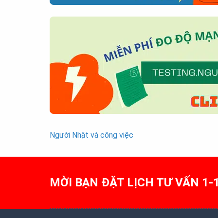
Người Nhật và công việc
Post
navigation
MỜI BẠN ĐẶT LỊCH TƯ VẤN 1-