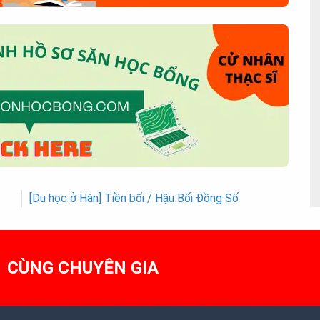
[Du học ở Hàn] Tiền bối / Hậu Bối Đồng Số
1 CÙNG CHUYÊN GIA