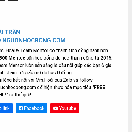
I TRẦN
O NGUONHOCBONG.COM
s. Hoài & Team Mentor có thành tích đồng hành hơn
.500 Mentee
săn học bổng du học thành công từ 2015.
am Mentor luôn sẵn sàng là cầu nối giúp các bạn & gia
nh chạm tới giấc mơ du học 0 đồng
i lòng kết nối với Mrs.Hoài qua Zalo và follow
guonhocbong.com để hiện thực hóa mục tiêu
"FREE
HIP"
ra thế giới!
o link
Facebook
Youtube