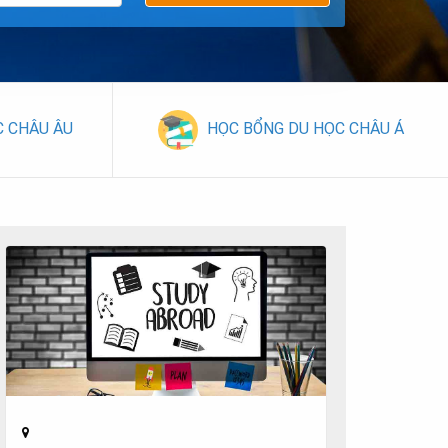
C CHÂU ÂU
HỌC BỔNG DU HỌC CHÂU Á