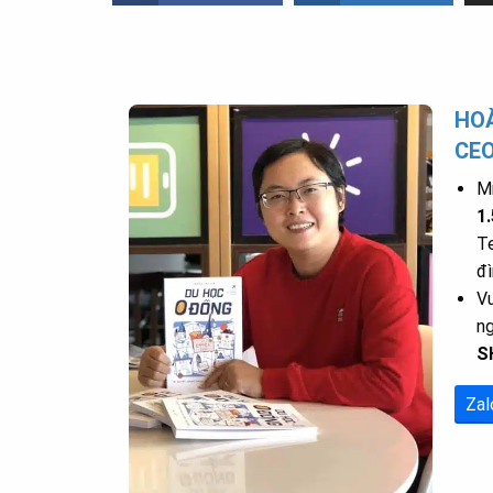
HOÀ
CE
Mr
1
Te
đì
Vu
n
S
Zal