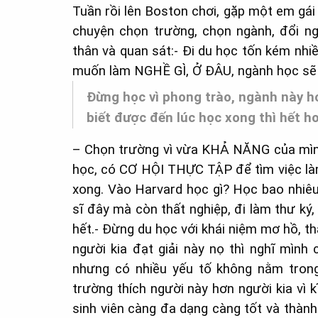
Tuần rồi lên Boston chơi, gặp một em gái
chuyện chọn trường, chọn ngành, đổi ng
thân và quan sát:- Đi du học tốn kém nhiề
muốn làm NGHỀ GÌ, Ở ĐÂU, ngành học sẽ
Đừng học vì phong trào, ngành này hot
biết được đến lúc học xong thì hết hot
– Chọn trường vì vừa KHẢ NĂNG của mình
học, có CƠ HỘI THỰC TẬP để tìm việc làm
xong. Vào Harvard học gì? Học bao nhiê
sĩ đây mà còn thất nghiệp, đi làm thư ký
hết.- Đừng du học với khái niệm mơ hồ, th
người kia đạt giải này nọ thì nghĩ mình
nhưng có nhiều yếu tố không nằm tro
trường thích người này hơn người kia vì k
sinh viên càng đa dạng càng tốt và thành 