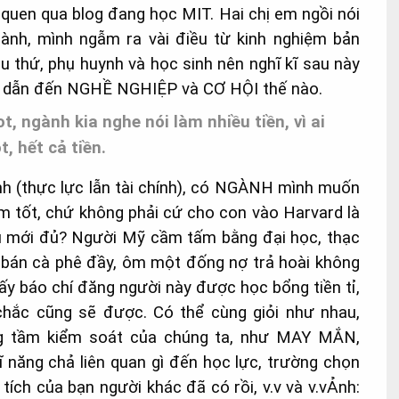
 quen qua blog đang học MIT. Hai chị em ngồi nói
ành, mình ngẫm ra vài điều từ kinh nghiệm bản
u thứ, phụ huynh và học sinh nên nghĩ kĩ sau này
 dẫn đến NGHỀ NGHIỆP và CƠ HỘI thế nào.
, ngành kia nghe nói làm nhiều tiền, vì ai
, hết cả tiền.
 (thực lực lẫn tài chính), có NGÀNH mình muốn
 tốt, chứ không phải cứ cho con vào Harvard là
u mới đủ? Người Mỹ cầm tấm bằng đại học, thạc
, bán cà phê đầy, ôm một đống nợ trả hoài không
ấy báo chí đăng người này được học bổng tiền tỉ,
 chắc cũng sẽ được. Có thể cùng giỏi như nhau,
ng tầm kiểm soát của chúng ta, như MAY MẮN,
ĩ năng chả liên quan gì đến học lực, trường chọn
tích của bạn người khác đã có rồi, v.v và v.vẢnh: