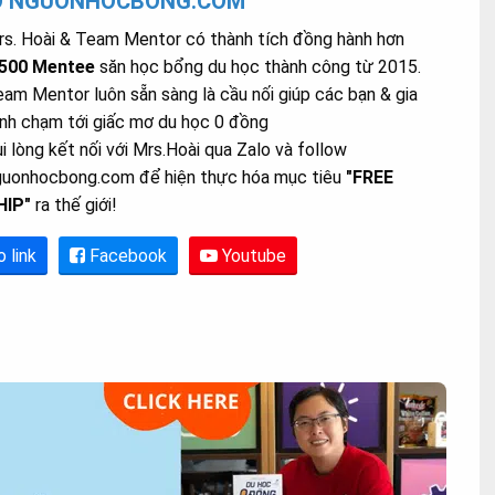
O NGUONHOCBONG.COM
s. Hoài & Team Mentor có thành tích đồng hành hơn
.500 Mentee
săn học bổng du học thành công từ 2015.
am Mentor luôn sẵn sàng là cầu nối giúp các bạn & gia
nh chạm tới giấc mơ du học 0 đồng
i lòng kết nối với Mrs.Hoài qua Zalo và follow
guonhocbong.com để hiện thực hóa mục tiêu
"FREE
HIP"
ra thế giới!
o link
Facebook
Youtube