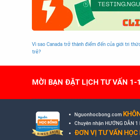
Vì sao Canada trở thành điểm đến của giới tri thứ
Post
trẻ?
navigation
MỜI BẠN ĐẶT LỊCH TƯ VẤN 1-
KHÔN
Nguonhocbong.com
Chuyên nhận HƯỚNG DẪN 1 KÈ
ĐƠN VỊ TƯ VẤN HỌC 