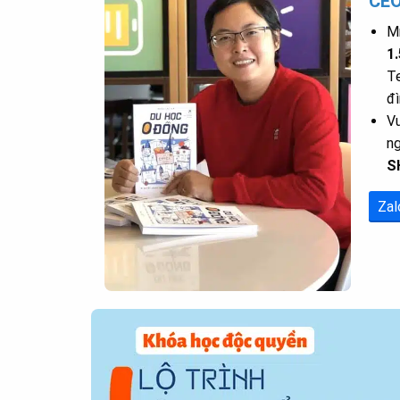
CE
Mr
1
Te
đì
Vu
n
S
Zal