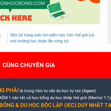
c
Một số trang web tìm kiếm việc trên thế giới (cả
môi trường học thuật lẫn công ty)
1 CÙNG CHUYÊN GIA
G PHẢI
là trung tâm tư vấn du học tự túc (
Agent
)
M 1 săn tất cả học bổng du học khắp thế giới (Mentor 1:1)
BỔNG & DU HỌC ĐỘC LẬP (IEC) DUY NHẤT TẠ