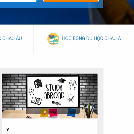
C CHÂU ÂU
HỌC BỔNG DU HỌC CHÂU Á