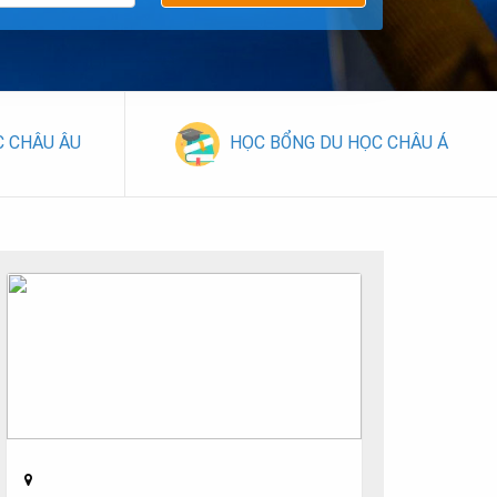
C CHÂU ÂU
HỌC BỔNG DU HỌC CHÂU Á